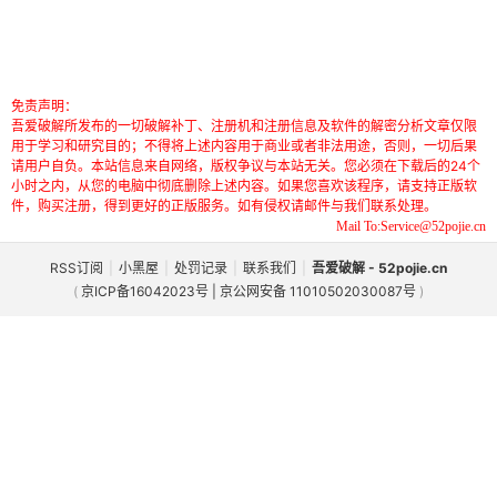
免责声明：
吾爱破解所发布的一切破解补丁、注册机和注册信息及软件的解密分析文章仅限
用于学习和研究目的；不得将上述内容用于商业或者非法用途，否则，一切后果
请用户自负。本站信息来自网络，版权争议与本站无关。您必须在下载后的24个
小时之内，从您的电脑中彻底删除上述内容。如果您喜欢该程序，请支持正版软
件，购买注册，得到更好的正版服务。如有侵权请邮件与我们联系处理。
Mail To:Service@52pojie.cn
RSS订阅
|
小黑屋
|
处罚记录
|
联系我们
|
吾爱破解 - 52pojie.cn
(
京ICP备16042023号 | 京公网安备 11010502030087号
)