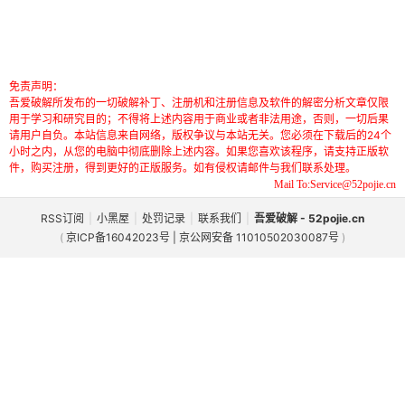
免责声明：
吾爱破解所发布的一切破解补丁、注册机和注册信息及软件的解密分析文章仅限
用于学习和研究目的；不得将上述内容用于商业或者非法用途，否则，一切后果
请用户自负。本站信息来自网络，版权争议与本站无关。您必须在下载后的24个
小时之内，从您的电脑中彻底删除上述内容。如果您喜欢该程序，请支持正版软
件，购买注册，得到更好的正版服务。如有侵权请邮件与我们联系处理。
Mail To:Service@52pojie.cn
RSS订阅
|
小黑屋
|
处罚记录
|
联系我们
|
吾爱破解 - 52pojie.cn
(
京ICP备16042023号 | 京公网安备 11010502030087号
)