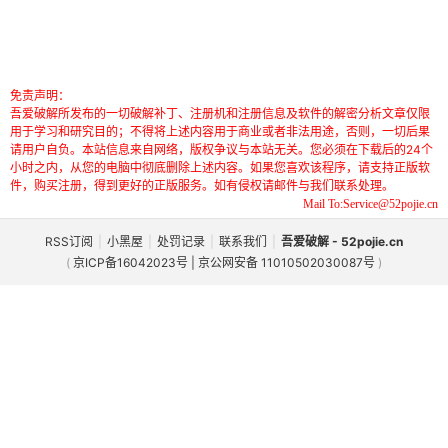
免责声明：
吾爱破解所发布的一切破解补丁、注册机和注册信息及软件的解密分析文章仅限
用于学习和研究目的；不得将上述内容用于商业或者非法用途，否则，一切后果
请用户自负。本站信息来自网络，版权争议与本站无关。您必须在下载后的24个
小时之内，从您的电脑中彻底删除上述内容。如果您喜欢该程序，请支持正版软
件，购买注册，得到更好的正版服务。如有侵权请邮件与我们联系处理。
Mail To:Service@52pojie.cn
RSS订阅
|
小黑屋
|
处罚记录
|
联系我们
|
吾爱破解 - 52pojie.cn
(
京ICP备16042023号 | 京公网安备 11010502030087号
)