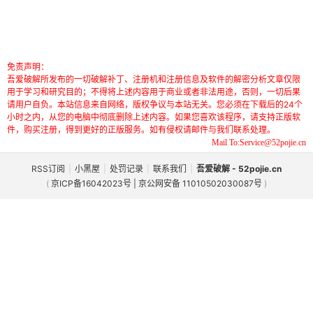
免责声明：
吾爱破解所发布的一切破解补丁、注册机和注册信息及软件的解密分析文章仅限
用于学习和研究目的；不得将上述内容用于商业或者非法用途，否则，一切后果
请用户自负。本站信息来自网络，版权争议与本站无关。您必须在下载后的24个
小时之内，从您的电脑中彻底删除上述内容。如果您喜欢该程序，请支持正版软
件，购买注册，得到更好的正版服务。如有侵权请邮件与我们联系处理。
Mail To:Service@52pojie.cn
RSS订阅
|
小黑屋
|
处罚记录
|
联系我们
|
吾爱破解 - 52pojie.cn
(
京ICP备16042023号 | 京公网安备 11010502030087号
)