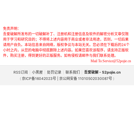
免责声明：
吾爱破解所发布的一切破解补丁、注册机和注册信息及软件的解密分析文章仅限
用于学习和研究目的；不得将上述内容用于商业或者非法用途，否则，一切后果
请用户自负。本站信息来自网络，版权争议与本站无关。您必须在下载后的24个
小时之内，从您的电脑中彻底删除上述内容。如果您喜欢该程序，请支持正版软
件，购买注册，得到更好的正版服务。如有侵权请邮件与我们联系处理。
Mail To:Service@52pojie.cn
RSS订阅
|
小黑屋
|
处罚记录
|
联系我们
|
吾爱破解 - 52pojie.cn
(
京ICP备16042023号 | 京公网安备 11010502030087号
)