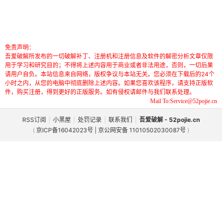
免责声明：
吾爱破解所发布的一切破解补丁、注册机和注册信息及软件的解密分析文章仅限
用于学习和研究目的；不得将上述内容用于商业或者非法用途，否则，一切后果
请用户自负。本站信息来自网络，版权争议与本站无关。您必须在下载后的24个
小时之内，从您的电脑中彻底删除上述内容。如果您喜欢该程序，请支持正版软
件，购买注册，得到更好的正版服务。如有侵权请邮件与我们联系处理。
Mail To:Service@52pojie.cn
RSS订阅
|
小黑屋
|
处罚记录
|
联系我们
|
吾爱破解 - 52pojie.cn
(
京ICP备16042023号 | 京公网安备 11010502030087号
)