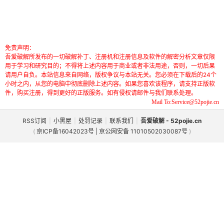
免责声明：
吾爱破解所发布的一切破解补丁、注册机和注册信息及软件的解密分析文章仅限
用于学习和研究目的；不得将上述内容用于商业或者非法用途，否则，一切后果
请用户自负。本站信息来自网络，版权争议与本站无关。您必须在下载后的24个
小时之内，从您的电脑中彻底删除上述内容。如果您喜欢该程序，请支持正版软
件，购买注册，得到更好的正版服务。如有侵权请邮件与我们联系处理。
Mail To:Service@52pojie.cn
RSS订阅
|
小黑屋
|
处罚记录
|
联系我们
|
吾爱破解 - 52pojie.cn
(
京ICP备16042023号 | 京公网安备 11010502030087号
)