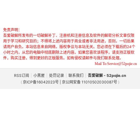
免责声明：
吾爱破解所发布的一切破解补丁、注册机和注册信息及软件的解密分析文章仅限
用于学习和研究目的；不得将上述内容用于商业或者非法用途，否则，一切后果
请用户自负。本站信息来自网络，版权争议与本站无关。您必须在下载后的24个
小时之内，从您的电脑中彻底删除上述内容。如果您喜欢该程序，请支持正版软
件，购买注册，得到更好的正版服务。如有侵权请邮件与我们联系处理。
Mail To:Service@52pojie.cn
RSS订阅
|
小黑屋
|
处罚记录
|
联系我们
|
吾爱破解 - 52pojie.cn
(
京ICP备16042023号 | 京公网安备 11010502030087号
)