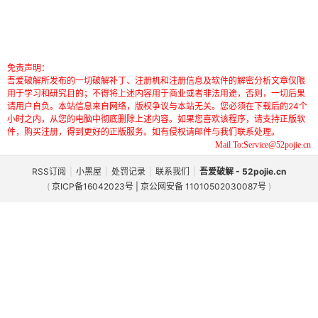
免责声明：
吾爱破解所发布的一切破解补丁、注册机和注册信息及软件的解密分析文章仅限
用于学习和研究目的；不得将上述内容用于商业或者非法用途，否则，一切后果
请用户自负。本站信息来自网络，版权争议与本站无关。您必须在下载后的24个
小时之内，从您的电脑中彻底删除上述内容。如果您喜欢该程序，请支持正版软
件，购买注册，得到更好的正版服务。如有侵权请邮件与我们联系处理。
Mail To:Service@52pojie.cn
RSS订阅
|
小黑屋
|
处罚记录
|
联系我们
|
吾爱破解 - 52pojie.cn
(
京ICP备16042023号 | 京公网安备 11010502030087号
)