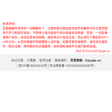
免责声明：
吾爱破解所发布的一切破解补丁、注册机和注册信息及软件的解密分析文章仅限
用于学习和研究目的；不得将上述内容用于商业或者非法用途，否则，一切后果
请用户自负。本站信息来自网络，版权争议与本站无关。您必须在下载后的24个
小时之内，从您的电脑中彻底删除上述内容。如果您喜欢该程序，请支持正版软
件，购买注册，得到更好的正版服务。如有侵权请邮件与我们联系处理。
Mail To:Service@52pojie.cn
RSS订阅
|
小黑屋
|
处罚记录
|
联系我们
|
吾爱破解 - 52pojie.cn
(
京ICP备16042023号 | 京公网安备 11010502030087号
)