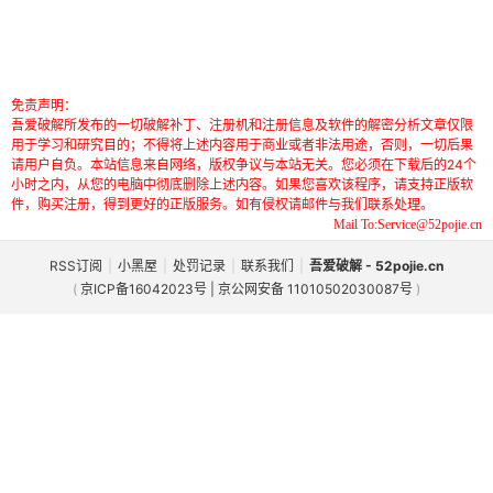
免责声明：
吾爱破解所发布的一切破解补丁、注册机和注册信息及软件的解密分析文章仅限
用于学习和研究目的；不得将上述内容用于商业或者非法用途，否则，一切后果
请用户自负。本站信息来自网络，版权争议与本站无关。您必须在下载后的24个
小时之内，从您的电脑中彻底删除上述内容。如果您喜欢该程序，请支持正版软
件，购买注册，得到更好的正版服务。如有侵权请邮件与我们联系处理。
Mail To:Service@52pojie.cn
RSS订阅
|
小黑屋
|
处罚记录
|
联系我们
|
吾爱破解 - 52pojie.cn
(
京ICP备16042023号 | 京公网安备 11010502030087号
)