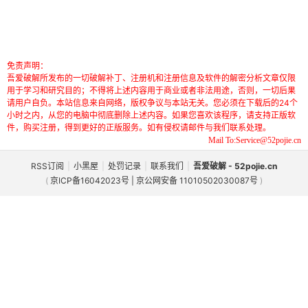
免责声明：
吾爱破解所发布的一切破解补丁、注册机和注册信息及软件的解密分析文章仅限
用于学习和研究目的；不得将上述内容用于商业或者非法用途，否则，一切后果
请用户自负。本站信息来自网络，版权争议与本站无关。您必须在下载后的24个
小时之内，从您的电脑中彻底删除上述内容。如果您喜欢该程序，请支持正版软
件，购买注册，得到更好的正版服务。如有侵权请邮件与我们联系处理。
Mail To:Service@52pojie.cn
RSS订阅
|
小黑屋
|
处罚记录
|
联系我们
|
吾爱破解 - 52pojie.cn
(
京ICP备16042023号 | 京公网安备 11010502030087号
)