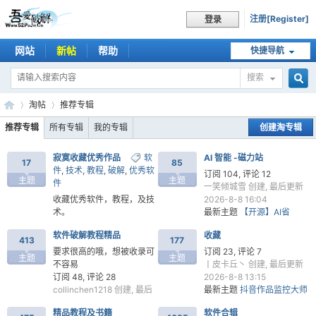
注册[Register]
登录
网站
新帖
帮助
快捷导航
搜索
搜
淘帖
推荐专辑
推荐专辑
所有专辑
我的专辑
创建淘专辑
寂寞收藏优秀作品
软
AI 智能 -磁力站
索
17
85
吾
›
›
件
,
技术
,
教程
,
破解
,
优秀软
订阅 104, 评论 12
主题
主题
件
一笑倾城雪
创建, 最后更新
收藏优秀软件，教程，及技
2026-8-8 16:04
术。
最新主题
【开源】AI省
订阅 4, 评论 2
Token项目一键整合软件
软件破解教程精品
收藏
寂寞知己
创建, 最后更新
tokless
413
177
2026-8-8 22:58
要求很高的哦，想被收录可
订阅 23, 评论 7
主题
主题
最新主题
通达信日线K线数
不容易
丨皮卡丘丶
创建, 最后更新
据自动下载解压更新小工具
订阅 48, 评论 28
2026-8-8 13:15
collinchen1218
创建, 最后
最新主题
抖音作品监控大师
更新 2026-8-8 14:02
v1.1.0
爱
精品教程及书籍
软件合辑
最新主题
手机变电脑IP摄像