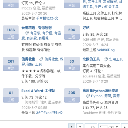
具
,
文件工具
,
加密解密
,
网
新 2026-8-7 22:24
订阅 29, 评论 9
主题
主题
络工具
,
生产力相关工具
最新主题
个人简历生成器
lhbcz2
创建, 最后更新
ResumeBuilder v1.0
2026-8-7 20:26
系统工具 文件工具 打包解
最新主题
手写模拟器-文
包工具 加密解密工具 生 ...
本/docx 一键变逼真手写图
订阅 15, 评论 12
吾爱精选 · 有你所想
好帖
片，告别手抄
submariner
创建, 最后更新
1186
596
有思想
,
有价值
,
有温
2026-8-7 18:47
订阅 89, 评论 28
主题
主题
度
,
有热爱
,
有趣味
最新主题
手写模拟器-文
-
亿联网络
创建, 最后更新
本/docx 一键变逼真手写图
有思想 有价值 有温度 有热
2026-8-7 14:24
片，告别手抄
爱 有趣味 有你所想
最新主题
Void96Dbg
订阅 333, 评论 67
值得收集
值得收集
,
教
北欧的工具
实用工具
g2614557
创建, 最后更新
261
53
程
,
破解
,
工具
2026-8-7 17:22
集合实用工具大全。
主题
主题
最新主题
手写模拟器-文
★★★★★各种教程、软
订阅 4, 评论 1
本/docx 一键变逼真手写图
件下载、分享等
squareas
创建, 最后更新
片，告别手抄
订阅 166, 评论 66
2026-8-7 10:29
307677814
创建, 最后更新
最新主题
hosts文件编辑(江
Excel & Word-工作站
高质量Python源码资源
2026-8-7 14:05
琦同学|软件) 版本V1.2
61
205
Python
,
源码
,
资源
52
最新主题
Windows Flutter
订阅 73, 评论 12
主题
主题
小黄鸟逆向
一笑倾城雪
创建, 最后更新
高质量Python源码资源
2026-8-7 09:55
订阅 77, 评论 28
最新主题
36个Excel神仙公
Doublevv
创建, 最后更新
式，少走3年弯路
2026-8-7 09:23
最新主题
跨平台打包工具
1
2
... 25
/ 25 页