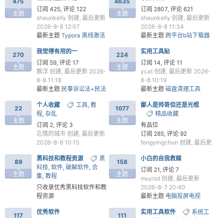
475
4635
头 IP Camera v0.9.0
订阅 425, 评论 122
订阅 2807, 评论 621
主题
主题
shaunkelly
创建, 最后更新
shaunkelly
创建, 最后更新
2026-8-8 12:07
2026-8-8 11:34
最新主题
Typora 离线激活
最新主题
跨平台b站下载器
机制研究（截止v1.14.7 有
Bili23-Downloader v2.12.1
我觉得有用的一
实用工具贴
效）
270
224
订阅 59, 评论 17
订阅 14, 评论 11
主题
主题
飘浮
创建, 最后更新 2026-
ycat
创建, 最后更新 2026-
8-8 11:18
8-8 10:19
最新主题
民事诉讼法+民法
最新主题
磁盘清理工具
破
典查询工具
Glary Disk Cleaner
个人收藏
工具
,
教
鄙人是帅哥但还是光棍
v6.0.1.45
22
1077
程
,
杂乱
精品收藏
主题
主题
订阅 2, 评论 3
有品位
忘情的城市
创建, 最后更新
订阅 285, 评论 92
2026-8-8 10:15
fengyingchun
创建, 最后更
最新主题
手写模拟器-文
新 2026-8-7 23:24
黑科技和教程资源
黑
小白的自我救赎
本/docx 一键变逼真手写图
最新主题
电脑投屏电视
89
158
科技
,
软件
,
破解软件
,
合
片，告别手抄
DLNA Screen Cast
订阅 21, 评论 7
主题
主题
集
,
教程
v1.1.0.0
muyisd
创建, 最后更新
只收录优秀黑科技软件和教
2026-8-7 20:40
解
程资源
最新主题
电脑投屏电视
订阅 15, 评论 6
DLNA Screen Cast
优秀软件
实用工具软件
系统工
Yansen1100n
创建, 最后更
v1.1.0.0
117
111