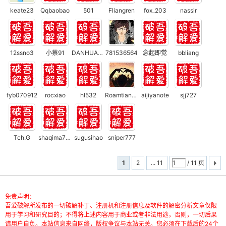
keate23
Qqbaobao
501
Fliangren
fox_203
nassir
12ssno3
小蔡91
DANHUANGJIANGYO
781536564
念起即觉
bbliang
破
fyb070912
rocxiao
hl532
Roamtiantits
aijiyanote
sjj727
Tch.G
shaqima777
sugusihao
sniper777
1
2
... 11
/ 11 页
解
免责声明：
吾爱破解所发布的一切破解补丁、注册机和注册信息及软件的解密分析文章仅限
用于学习和研究目的；不得将上述内容用于商业或者非法用途，否则，一切后果
请用户自负。本站信息来自网络，版权争议与本站无关。您必须在下载后的24个