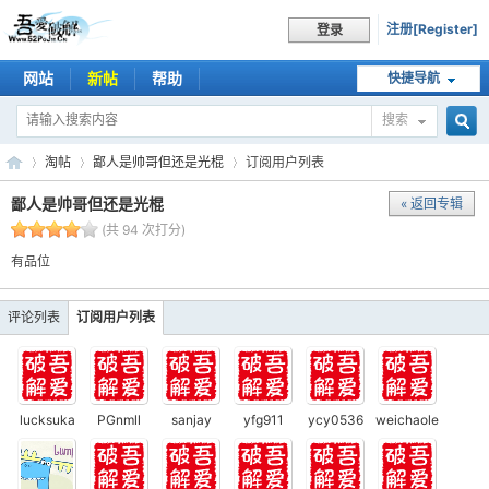
注册[Register]
登录
网站
新帖
帮助
快捷导航
搜索
搜
淘帖
鄙人是帅哥但还是光棍
订阅用户列表
鄙人是帅哥但还是光棍
« 返回专辑
(共 94 次打分)
索
吾
›
›
›
有品位
评论列表
订阅用户列表
lucksuka
PGnmll
sanjay
yfg911
ycy0536
weichaole
爱