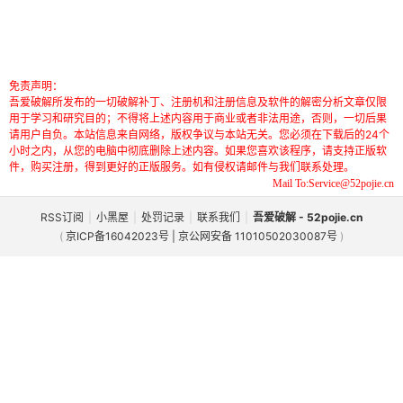
免责声明：
吾爱破解所发布的一切破解补丁、注册机和注册信息及软件的解密分析文章仅限
用于学习和研究目的；不得将上述内容用于商业或者非法用途，否则，一切后果
请用户自负。本站信息来自网络，版权争议与本站无关。您必须在下载后的24个
小时之内，从您的电脑中彻底删除上述内容。如果您喜欢该程序，请支持正版软
件，购买注册，得到更好的正版服务。如有侵权请邮件与我们联系处理。
Mail To:Service@52pojie.cn
RSS订阅
|
小黑屋
|
处罚记录
|
联系我们
|
吾爱破解 - 52pojie.cn
(
京ICP备16042023号 | 京公网安备 11010502030087号
)