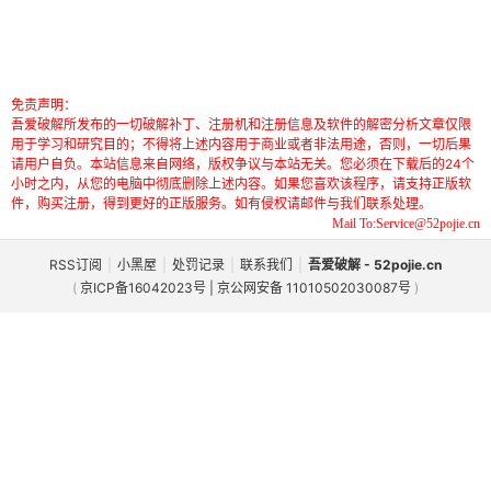
免责声明：
吾爱破解所发布的一切破解补丁、注册机和注册信息及软件的解密分析文章仅限
用于学习和研究目的；不得将上述内容用于商业或者非法用途，否则，一切后果
请用户自负。本站信息来自网络，版权争议与本站无关。您必须在下载后的24个
小时之内，从您的电脑中彻底删除上述内容。如果您喜欢该程序，请支持正版软
件，购买注册，得到更好的正版服务。如有侵权请邮件与我们联系处理。
Mail To:Service@52pojie.cn
RSS订阅
|
小黑屋
|
处罚记录
|
联系我们
|
吾爱破解 - 52pojie.cn
(
京ICP备16042023号 | 京公网安备 11010502030087号
)