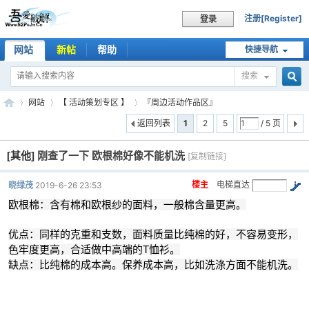
注册[Register]
登录
网站
新帖
帮助
快捷导航
搜索
搜
网站
【 活动策划专区 】
『周边活动作品区』
返回列表
1
2
5
/ 5 页
[其他]
刚查了一下 欧根棉好像不能机洗
索
[复制链接]
吾
»
›
›
楼主
电梯直达
晓绿茂
2019-6-26 23:53
欧根棉：含有棉和欧根纱的面料，一般棉含量更高。
优点：同样的克重和支数，面料质量比纯棉的好，不容易变形，
色牢度更高，合适做中高端的T恤衫。
缺点：比纯棉的成本高。保养成本高，比如洗涤方面不能机洗。
爱