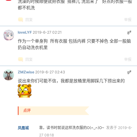
洗澡的时候顺便就把衣服 摇裤儿 洗出来了 好点的衣服一般
都不机洗
cn
回复
举报
#
loveLYF
2019-6-27 02:21
8
作为一个单身狗 所有衣服 包括内裤 只要不掉色 全部一股脑
扔自动洗衣机里
回复
举报
#
ZMZwise
2019-6-27 02:43
9
说出来你们可能不信，我都是放桶里用脚踩几下捞出来的
点评
靠，读书时就说这样洗衣服的O(∩_∩)O~
发表于 2019-6-
凤凰城
27 08:18