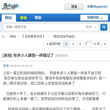
注册[Register]
登录
网站
新帖
帮助
快捷导航
搜索
搜
网站
【 活动策划专区 】
『周边活动作品区』
返回列表
1
2
5
/ 5 页
[其他]
有多少人跟我一样错过了
索
[复制链接]
吾
»
›
›
宝哥
2019-6-19 22:21
之前一直记的到时候抢购的。 但是有多少人跟我一样身不由已呀
周日单位排出去进修学习。要求手机和电脑在进修期是关机的 周一
周二两天培训完，周三回来上班发现活动结束了
注册快十年了，自从结婚生子以后不像以前那天每天都挂的了。只
能偶尔的上来看一看了，突然前段时间听说出事了，才回家看看
爱
知道有活动就一直在等结果中间还出了这个事情。。 这批没了