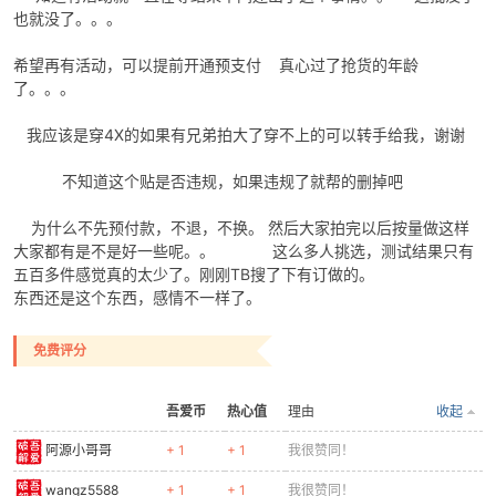
也就没了。。。
希望再有活动，可以提前开通预支付 真心过了抢货的年龄
了。。。
我应该是穿4X的如果有兄弟拍大了穿不上的可以转手给我，谢谢
不知道这个贴是否违规，如果违规了就帮的删掉吧
破
为什么不先预付款，不退，不换。 然后大家拍完以后按量做这样
大家都有是不是好一些呢。。 这么多人挑选，测试结果只有
五百多件感觉真的太少了。刚刚TB搜了下有订做的。
东西还是这个东西，感情不一样了。
免费评分
吾爱币
热心值
理由
收起
解
阿源小哥哥
+ 1
+ 1
我很赞同！
wangz5588
+ 1
+ 1
我很赞同！