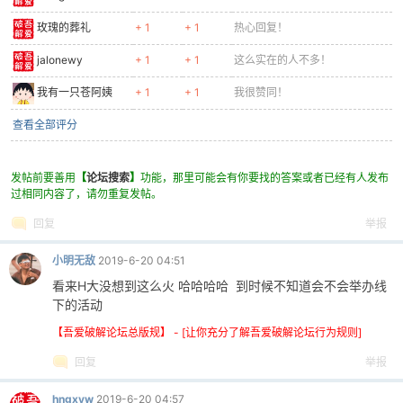
玫瑰的葬礼
+ 1
+ 1
热心回复！
jalonewy
+ 1
+ 1
这么实在的人不多！
我有一只苍阿姨
+ 1
+ 1
我很赞同！
-
查看全部评分
发帖前要善用
【
论坛搜索
】
功能，那里可能会有你要找的答案或者已经有人发布
过相同内容了，请勿重复发帖。
回复
举报
小明无敌
2019-6-20 04:51
看来H大没想到这么火 哈哈哈哈 到时候不知道会不会举办线
52
下的活动
【吾爱破解论坛总版规】 - [让你充分了解吾爱破解论坛行为规则]
回复
举报
hngxyw
2019-6-20 04:57