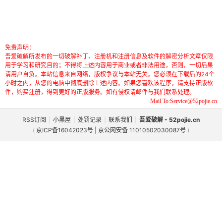
免责声明：
吾爱破解所发布的一切破解补丁、注册机和注册信息及软件的解密分析文章仅限
用于学习和研究目的；不得将上述内容用于商业或者非法用途，否则，一切后果
请用户自负。本站信息来自网络，版权争议与本站无关。您必须在下载后的24个
小时之内，从您的电脑中彻底删除上述内容。如果您喜欢该程序，请支持正版软
件，购买注册，得到更好的正版服务。如有侵权请邮件与我们联系处理。
Mail To:Service@52pojie.cn
RSS订阅
|
小黑屋
|
处罚记录
|
联系我们
|
吾爱破解 - 52pojie.cn
(
京ICP备16042023号 | 京公网安备 11010502030087号
)