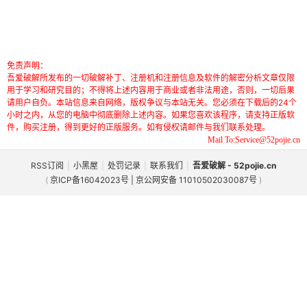
免责声明：
吾爱破解所发布的一切破解补丁、注册机和注册信息及软件的解密分析文章仅限
用于学习和研究目的；不得将上述内容用于商业或者非法用途，否则，一切后果
请用户自负。本站信息来自网络，版权争议与本站无关。您必须在下载后的24个
小时之内，从您的电脑中彻底删除上述内容。如果您喜欢该程序，请支持正版软
件，购买注册，得到更好的正版服务。如有侵权请邮件与我们联系处理。
Mail To:Service@52pojie.cn
RSS订阅
|
小黑屋
|
处罚记录
|
联系我们
|
吾爱破解 - 52pojie.cn
(
京ICP备16042023号 | 京公网安备 11010502030087号
)