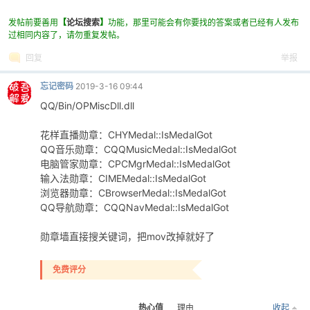
29
发帖前要善用
【
论坛搜索
】
功能，那里可能会有你要找的答案或者已经有人发布
过相同内容了，请勿重复发帖。
回复
举报
忘记密码
2019-3-16 09:44
QQ/Bin/OPMiscDll.dll
破
花样直播勋章：CHYMedal::IsMedalGot
QQ音乐勋章：CQQMusicMedal::IsMedalGot
电脑管家勋章：CPCMgrMedal::IsMedalGot
输入法勋章：CIMEMedal::IsMedalGot
浏览器勋章：CBrowserMedal::IsMedalGot
QQ导航勋章：CQQNavMedal::IsMedalGot
勋章墙直接搜关键词，把mov改掉就好了
解
免费评分
热心值
理由
收起