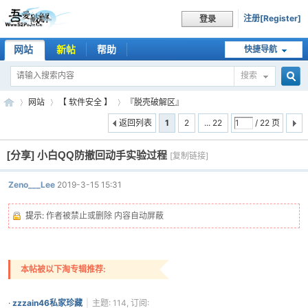
注册[Register]
登录
网站
新帖
帮助
快捷导航
搜索
搜
网站
【 软件安全 】
『脱壳破解区』
返回列表
1
2
... 22
/ 22 页
[分享]
小白QQ防撤回动手实验过程
索
[复制链接]
吾
»
›
›
头
Zeno___Lee
2019-3-15 15:31
像
被
提示:
作者被禁止或删除 内容自动屏蔽
屏
蔽
本帖被以下淘专辑推荐:
爱
·
zzzain46私家珍藏
|
主题: 114, 订阅: