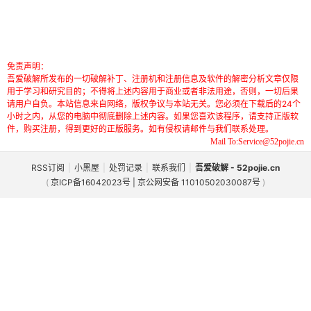
免责声明：
吾爱破解所发布的一切破解补丁、注册机和注册信息及软件的解密分析文章仅限
用于学习和研究目的；不得将上述内容用于商业或者非法用途，否则，一切后果
请用户自负。本站信息来自网络，版权争议与本站无关。您必须在下载后的24个
小时之内，从您的电脑中彻底删除上述内容。如果您喜欢该程序，请支持正版软
件，购买注册，得到更好的正版服务。如有侵权请邮件与我们联系处理。
Mail To:Service@52pojie.cn
RSS订阅
|
小黑屋
|
处罚记录
|
联系我们
|
吾爱破解 - 52pojie.cn
(
京ICP备16042023号 | 京公网安备 11010502030087号
)