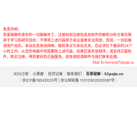
免责声明：
吾爱破解所发布的一切破解补丁、注册机和注册信息及软件的解密分析文章仅限
用于学习和研究目的；不得将上述内容用于商业或者非法用途，否则，一切后果
请用户自负。本站信息来自网络，版权争议与本站无关。您必须在下载后的24个
小时之内，从您的电脑中彻底删除上述内容。如果您喜欢该程序，请支持正版软
件，购买注册，得到更好的正版服务。如有侵权请邮件与我们联系处理。
Mail To:Service@52pojie.cn
RSS订阅
|
小黑屋
|
处罚记录
|
联系我们
|
吾爱破解 - 52pojie.cn
(
京ICP备16042023号 | 京公网安备 11010502030087号
)