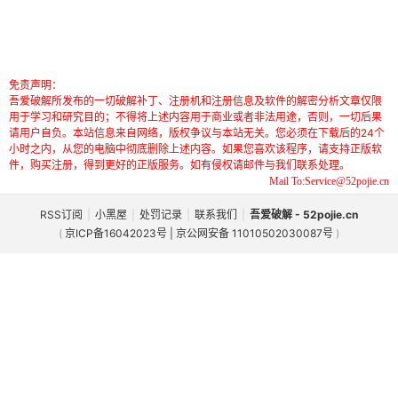
免责声明：
吾爱破解所发布的一切破解补丁、注册机和注册信息及软件的解密分析文章仅限
用于学习和研究目的；不得将上述内容用于商业或者非法用途，否则，一切后果
请用户自负。本站信息来自网络，版权争议与本站无关。您必须在下载后的24个
小时之内，从您的电脑中彻底删除上述内容。如果您喜欢该程序，请支持正版软
件，购买注册，得到更好的正版服务。如有侵权请邮件与我们联系处理。
Mail To:Service@52pojie.cn
RSS订阅
|
小黑屋
|
处罚记录
|
联系我们
|
吾爱破解 - 52pojie.cn
(
京ICP备16042023号 | 京公网安备 11010502030087号
)