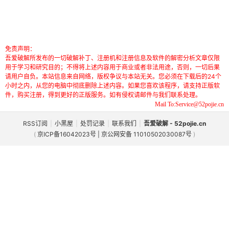
免责声明：
吾爱破解所发布的一切破解补丁、注册机和注册信息及软件的解密分析文章仅限
用于学习和研究目的；不得将上述内容用于商业或者非法用途，否则，一切后果
请用户自负。本站信息来自网络，版权争议与本站无关。您必须在下载后的24个
小时之内，从您的电脑中彻底删除上述内容。如果您喜欢该程序，请支持正版软
件，购买注册，得到更好的正版服务。如有侵权请邮件与我们联系处理。
Mail To:Service@52pojie.cn
RSS订阅
|
小黑屋
|
处罚记录
|
联系我们
|
吾爱破解 - 52pojie.cn
(
京ICP备16042023号 | 京公网安备 11010502030087号
)