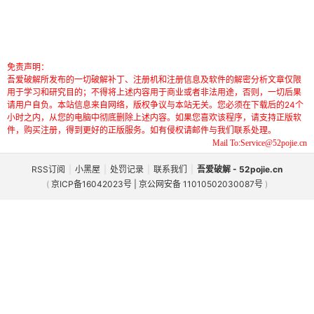
免责声明：
吾爱破解所发布的一切破解补丁、注册机和注册信息及软件的解密分析文章仅限
用于学习和研究目的；不得将上述内容用于商业或者非法用途，否则，一切后果
请用户自负。本站信息来自网络，版权争议与本站无关。您必须在下载后的24个
小时之内，从您的电脑中彻底删除上述内容。如果您喜欢该程序，请支持正版软
件，购买注册，得到更好的正版服务。如有侵权请邮件与我们联系处理。
Mail To:Service@52pojie.cn
RSS订阅
|
小黑屋
|
处罚记录
|
联系我们
|
吾爱破解 - 52pojie.cn
(
京ICP备16042023号 | 京公网安备 11010502030087号
)