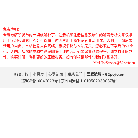
免责声明：
吾爱破解所发布的一切破解补丁、注册机和注册信息及软件的解密分析文章仅限
用于学习和研究目的；不得将上述内容用于商业或者非法用途，否则，一切后果
请用户自负。本站信息来自网络，版权争议与本站无关。您必须在下载后的24个
小时之内，从您的电脑中彻底删除上述内容。如果您喜欢该程序，请支持正版软
件，购买注册，得到更好的正版服务。如有侵权请邮件与我们联系处理。
Mail To:Service@52pojie.cn
RSS订阅
|
小黑屋
|
处罚记录
|
联系我们
|
吾爱破解 - 52pojie.cn
(
京ICP备16042023号 | 京公网安备 11010502030087号
)