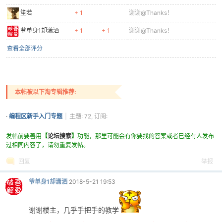
笙若
+ 1
谢谢@Thanks！
爷单身1却潇洒
+ 1
+ 1
谢谢@Thanks！
查看全部评分
本帖被以下淘专辑推荐:
·
编程区新手入门专题
|
主题: 72, 订阅:
151
发帖前要善用
【
论坛搜索
】
功能，那里可能会有你要找的答案或者已经有人发布
过相同内容了，请勿重复发帖。
回复
举报
爷单身1却潇洒
2018-5-21 19:53
谢谢楼主，几乎手把手的教学