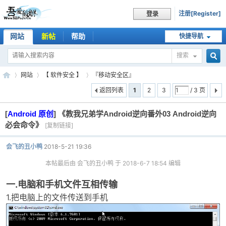
注册[Register]
登录
网站
新帖
帮助
快捷导航
搜索
搜
网站
【 软件安全 】
『移动安全区』
返回列表
1
2
3
/ 3 页
[
Android 原创
]
《教我兄弟学Android逆向番外03 Android逆向
索
吾
»
›
›
必会命令》
[复制链接]
会飞的丑小鸭
2018-5-21 19:36
本帖最后由 会飞的丑小鸭 于 2018-6-7 18:54 编辑
一.电脑和手机文件互相传输
1.把电脑上的文件传送到手机
爱