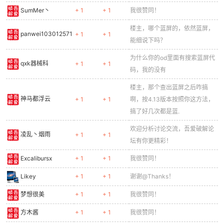
SumMer丶
+ 1
+ 1
我很赞同！
楼主，哪个蓝屏的，依然蓝屏，
panwei103012571
+ 1
+ 1
能细说下吗？
为什么你的od里面有搜索蓝屏代
qxk器械科
+ 1
+ 1
码，我的没有
楼主，那个查出蓝屏之后咋搞
神马都浮云
+ 1
+ 1
啊，按4.13版本按照你这方法，
搞了好几次都是蓝.
欢迎分析讨论交流，吾爱破解论
凌乱丶烟雨
+ 1
+ 1
坛有你更精彩！
Excalibursx
+ 1
+ 1
我很赞同！
Likey
+ 1
+ 1
谢谢@Thanks！
梦想很美
+ 1
+ 1
我很赞同！
方木酱
+ 1
+ 1
我很赞同！