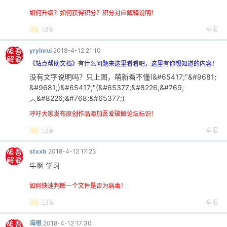
如何升级？如何获得积分？积分对应解释说明！
回复
举报
yryinrui
2018-4-12 21:10
《站点帮助文档》有什么问题来这里看看吧，这里有你想知道的内容！
没有文字说明吗？只上图，萌新看不懂(&#65417;"&#9681;
&#9681;)&#65417;"(&#65377;&#8226;&#769;
︿&#8226;&#768;&#65377;)
呼吁大家发布原创作品添加吾爱破解论坛标识！
回复
举报
stxxb
2018-4-12 17:23
牛啊 学习
如何快速判断一个文件是否为病毒！
回复
举报
海根
2018-4-12 17:30