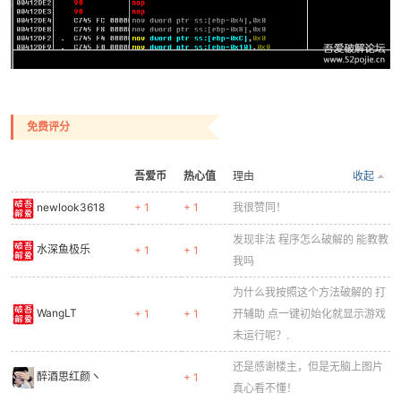
免费评分
吾爱币
热心值
理由
收起
newlook3618
+ 1
+ 1
我很赞同！
发现非法 程序怎么破解的 能教教
水深鱼极乐
+ 1
+ 1
我吗
为什么我按照这个方法破解的 打
WangLT
+ 1
+ 1
开辅助 点一键初始化就显示游戏
未运行呢？.
还是感谢楼主，但是无脑上图片
醉酒思红颜ヽ
+ 1
真心看不懂！