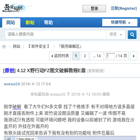
注册[Register]
登录
网站
新帖
帮助
快捷导航
搜索
搜
网站
【 软件安全 】
『脱壳破解区』
返回列表
1
2
... 14
/ 14 页
[
原创
]
4.12 X野行动FZ图文破解教程E盾
索
[复制链接]
吾
»
›
›
wutao20
2018-4-12 17:04
本帖最后由 wutao20 于 2018-4-13 18:05 编辑
刚学
破解
看了大牛们N多文章 找了个练练手 有不对得地方请多直接
刚才直接丢附件上来 斑竹说没图没质量 又编辑了一波 传图不易
我测试只有透视 可能环境问题吧 我的设备以前被封了的 游戏我在沙
盒开的 外挂在外面开的
有铁头娃试完回来告诉下我有没有别的功能哈 附件在最后
爱