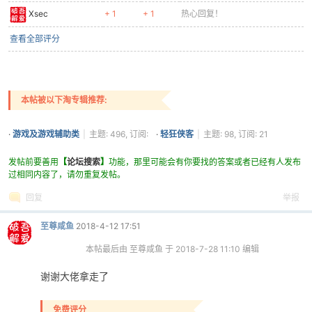
Xsec
+ 1
+ 1
热心回复！
查看全部评分
本帖被以下淘专辑推荐:
·
游戏及游戏辅助类
|
主题: 496, 订阅:
·
轻狂侠客
|
主题: 98, 订阅: 21
1252
发帖前要善用
【
论坛搜索
】
功能，那里可能会有你要找的答案或者已经有人发布
过相同内容了，请勿重复发帖。
回复
举报
至尊咸鱼
2018-4-12 17:51
本帖最后由 至尊咸鱼 于 2018-7-28 11:10 编辑
谢谢大佬拿走了
免费评分