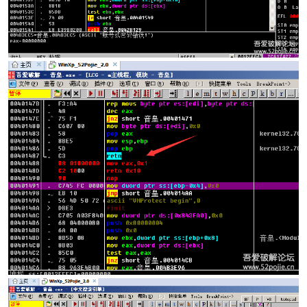
po
jie.