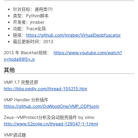
针对目标：通用类(?)
类型：Python脚本
开发者：jnraber
功能：Trace化简
链接：
https://github.com/jnraber/VirtualDeobfuscator
最后更新时间：2013
2013 年 Blackhat视频：
https://www.youtube.com/watch?
v=hoda99l5y_g
其他
VMP 1.7 完整还原
http://bbs.pediy.com/thread-155215.htm
VMP Handler 分析插件
https://github.com/OoWoodOne/VMP_ODPlugin
Zeus--VMProtect分析及自动脱壳插件 by ximo
http://www.52pojie.cn/thread-129047-1-1.html
VMP调试器