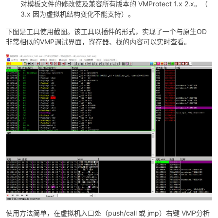
对模板文件的修改使及兼容所有版本的 VMProtect 1.x 2.x。（
3.x 因为虚拟机结构变化不能支持）。
下图是工具使用截图。该工具以插件的形式，实现了一个与原生OD
非常相似的VMP调试界面，寄存器、栈的内容可以实时查看。
使用方法简单，在虚拟机入口处（push/call 或 jmp）右键 VMP分析