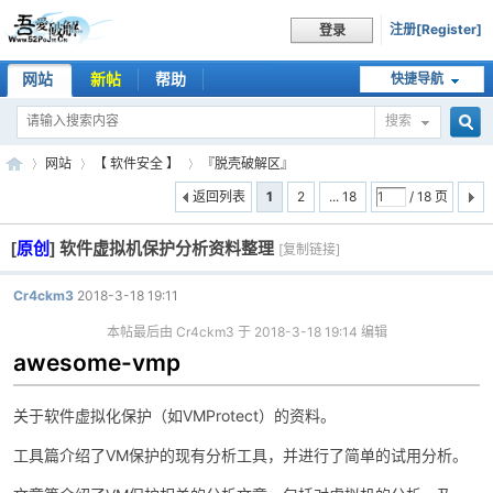
注册[Register]
登录
网站
新帖
帮助
快捷导航
搜索
搜
网站
【 软件安全 】
『脱壳破解区』
返回列表
1
2
... 18
/ 18 页
[
原创
]
软件虚拟机保护分析资料整理
索
[复制链接]
吾
»
›
›
Cr4ckm3
2018-3-18 19:11
本帖最后由 Cr4ckm3 于 2018-3-18 19:14 编辑
awesome-vmp
关于软件虚拟化保护（如VMProtect）的资料。
工具篇介绍了VM保护的现有分析工具，并进行了简单的试用分析。
爱