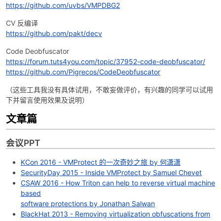
https://github.com/uvbs/VMPDBG2
CV 反编译
https://github.com/pakt/decv
Code Deobfuscator
https://forum.tuts4you.com/topic/37952-code-deobfuscator/
https://github.com/Pigrecos/CodeDeobfuscator
（这些工具我没有具体试用，不敢妄做评价，有兴趣的同学可以试用
下并留言使用效果及说明）
文章篇
会议PPT
KCon 2016 - VMProtect 的一次奇妙之旅 by 何潇潇
SecurityDay 2015 - Inside VMProtect by Samuel Chevet
CSAW 2016 - How Triton can help to reverse virtual machine
based
software protections by Jonathan Salwan
BlackHat 2013 - Removing virtualization obfuscations from