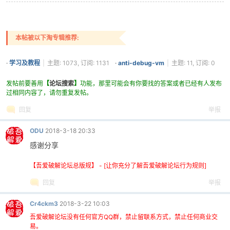
本帖被以下淘专辑推荐:
·
学习及教程
|
主题: 1073, 订阅: 1131
·
anti-debug-vm
|
主题: 11, 订阅: 0
发帖前要善用
【
论坛搜索
】
功能，那里可能会有你要找的答案或者已经有人发布
过相同内容了，请勿重复发帖。
回复
举报
ODU
2018-3-18 20:33
感谢分享
【吾爱破解论坛总版规】 - [让你充分了解吾爱破解论坛行为规则]
回复
举报
Cr4ckm3
2018-3-22 10:03
吾爱破解论坛没有任何官方QQ群，禁止留联系方式，禁止任何商业交
易。