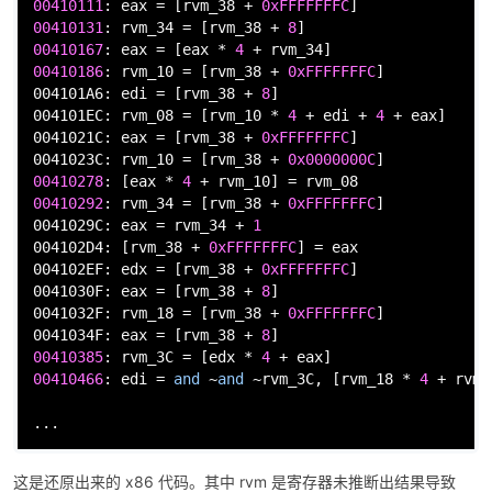
00410111
: 
eax
 = [rvm_38 + 
0xFFFFFFFC
00410131
: rvm_34 = [rvm_38 + 
8
00410167
: 
eax
 = [
eax
 * 
4
00410186
: rvm_10 = [rvm_38 + 
0xFFFFFFFC
]

004101A6: 
edi
 = [rvm_38 + 
8
]

004101EC: rvm_08 = [rvm_10 * 
4
 + 
edi
 + 
4
 + 
eax
]

0041021C: 
eax
 = [rvm_38 + 
0xFFFFFFFC
]

0041023C: rvm_10 = [rvm_38 + 
0x0000000C
00410278
: [
eax
 * 
4
00410292
: rvm_34 = [rvm_38 + 
0xFFFFFFFC
]

0041029C: 
eax
 = rvm_34 + 
1
004102D4: [rvm_38 + 
0xFFFFFFFC
] = 
eax
004102EF: 
edx
 = [rvm_38 + 
0xFFFFFFFC
]

0041030F: 
eax
 = [rvm_38 + 
8
]

0041032F: rvm_18 = [rvm_38 + 
0xFFFFFFFC
]

0041034F: 
eax
 = [rvm_38 + 
8
00410385
: rvm_3C = [
edx
 * 
4
 + 
eax
00410466
: 
edi
 = 
and
 ~
and
 ~rvm_3C, [rvm_18 * 
4
 + rvm_
...
这是还原出来的 x86 代码。其中 rvm 是寄存器未推断出结果导致