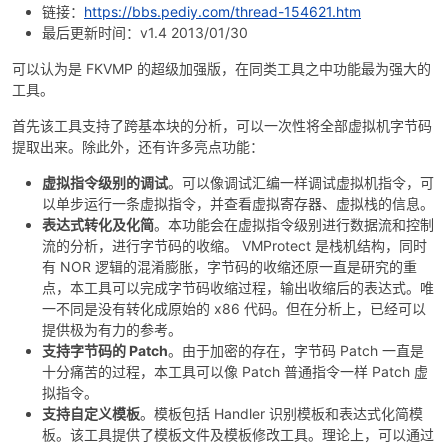
链接：
https://bbs.pediy.com/thread-154621.htm
最后更新时间：v1.4 2013/01/30
cn
可以认为是 FKVMP 的超级加强版，在同类工具之中功能最为强大的
工具。
首先该工具支持了跨基本块的分析，可以一次性将全部虚拟机字节码
提取出来。除此外，还有许多亮点功能：
虚拟指令级别的调试
。可以像调试汇编一样调试虚拟机指令，可
以单步运行一条虚拟指令，并查看虚拟寄存器、虚拟栈的信息。
表达式转化及化简
。本功能会在虚拟指令级别进行数据流和控制
流的分析，进行字节码的收缩。 VMProtect 是栈机结构，同时
有 NOR 逻辑的混淆膨胀，字节码的收缩还原一直是研究的重
点，本工具可以完成字节码收缩过程，输出收缩后的表达式。唯
一不同是没有转化成原始的 x86 代码。但在分析上，已经可以
提供极为有力的参考。
支持字节码的 Patch
。由于加密的存在，字节码 Patch 一直是
十分痛苦的过程，本工具可以像 Patch 普通指令一样 Patch 虚
拟指令。
支持自定义模板
。模板包括 Handler 识别模板和表达式化简模
板。该工具提供了模板文件及模板修改工具。理论上，可以通过