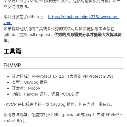
文章篇介绍了VM保护相关的分析文章，包括对虚拟机的分析，及一
些反混淆方法。
本项目发在了github上，
https://github.com/lmy375/awesome-
vmp
如果有其他好用的工具或者优秀的文章可以留言链接或者直接在
github上提交 pull request，
优秀的资源需要分享才能最大发挥其价
值
。
工具篇
破
FKVMP
针对目标：VMProtect 1.x 2.x （大概到 VMProtect 2.09）
类型：Ollydbg 插件
开发者：Nooby
功能：Handler 识别、还原 PCODE 等
FKVMP 是比较古老的一款 Ollydbg 插件，但在当时非常有名。
解
使用方法简单，在虚拟机入口处（push/call 或 jmp）右键 FKVMP -
> start 即可。