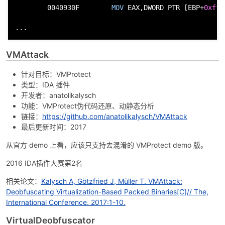
        0040930F        
MOV
EAX
,
DWORD
PTR
 [
EBP
+
0xfff
...
VMAttack
针对目标：VMProtect
类型：IDA 插件
开发者：anatolikalysch
功能：VMProtect伪代码还原、动静态分析
链接：
https://github.com/anatolikalysch/VMAttack
最后更新时间：2017
从官方 demo 上看，应该只支持去混淆的 VMProtect demo 版。
2016 IDA插件大赛第2名
相关论文：
Kalysch A, Götzfried J, Müller T. VMAttack:
Deobfuscating Virtualization-Based Packed Binaries[C]// The,
International Conference. 2017:1-10.
VirtualDeobfuscator