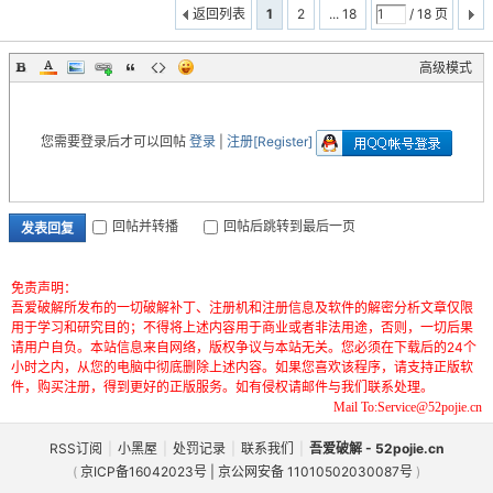
返回列表
1
2
... 18
/ 18 页
高级模式
您需要登录后才可以回帖
登录
|
注册[Register]
回帖并转播
回帖后跳转到最后一页
发表回复
免责声明：
吾爱破解所发布的一切破解补丁、注册机和注册信息及软件的解密分析文章仅限
用于学习和研究目的；不得将上述内容用于商业或者非法用途，否则，一切后果
请用户自负。本站信息来自网络，版权争议与本站无关。您必须在下载后的24个
小时之内，从您的电脑中彻底删除上述内容。如果您喜欢该程序，请支持正版软
件，购买注册，得到更好的正版服务。如有侵权请邮件与我们联系处理。
Mail To:Service@52pojie.cn
RSS订阅
|
小黑屋
|
处罚记录
|
联系我们
|
吾爱破解 - 52pojie.cn
(
京ICP备16042023号 | 京公网安备 11010502030087号
)