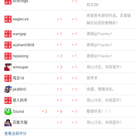
acecttgd
+ 1
和文档！
感谢发布原创作品，吾爱破
eaglecze
+ 1
+ 1
解论坛因你更精彩！
wangxp
+ 1
+ 1
谢谢@Thanks！
wjshan0808
+ 1
+ 1
谢谢@Thanks！
hejialong
+ 2
+ 1
谢谢@Thanks！
wmsuper
+ 2
+ 1
用心讨论，共获提升！
戏言19
+ 1
+ 1
很学术
pk8900
+ 1
+ 1
收藏，慢慢消化。
放人的羊
+ 1
+ 1
用心讨论，共获提升！
Sound
+ 2
+ 9
+ 1
整理辛苦！！！
苏紫方璇
+ 1
+ 1
用心讨论，共获提升！
查看全部评分