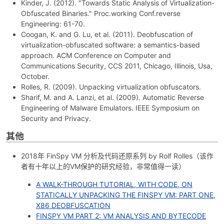
Kinder, J. (2012). "Towards Static Analysis of Virtualization-
Obfuscated Binaries." Proc.working Conf.reverse
Engineering: 61-70.
Coogan, K. and G. Lu, et al. (2011). Deobfuscation of
virtualization-obfuscated software: a semantics-based
approach. ACM Conference on Computer and
Communications Security, CCS 2011, Chicago, Illinois, Usa,
October.
Rolles, R. (2009). Unpacking virtualization obfuscators.
Sharif, M. and A. Lanzi, et al. (2009). Automatic Reverse
Engineering of Malware Emulators. IEEE Symposium on
Security and Privacy.
其他
2018年 FinSpy VM 分析及代码还原系列 by Rolf Rolles（该作
者有十年以上的VM保护的研究经验，非常值得一读）
A WALK-THROUGH TUTORIAL, WITH CODE, ON
STATICALLY UNPACKING THE FINSPY VM: PART ONE,
X86 DEOBFUSCATION
FINSPY VM PART 2: VM ANALYSIS AND BYTECODE