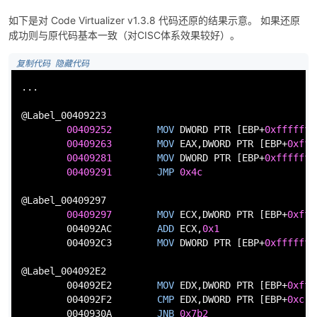
如下是对 Code Virtualizer v1.3.8 代码还原的结果示意。 如果还原
成功则与原代码基本一致（对CISC体系效果较好）。
 复制代码
 隐藏代码
...

@Label_00409223

00409252
MOV
DWORD
PTR
 [
EBP
+
0xfffffff
00409263
MOV
EAX
,
DWORD
PTR
 [
EBP
+
0xfff
00409281
MOV
DWORD
PTR
 [
EBP
+
0xfffffff
00409291
JMP
0x4c
@Label_00409297

00409297
MOV
ECX
,
DWORD
PTR
 [
EBP
+
0xfff
        004092AC        
ADD
ECX
,
0x1
        004092C3        
MOV
DWORD
PTR
 [
EBP
+
0xfffffff
@Label_004092E2

        004092E2        
MOV
EDX
,
DWORD
PTR
 [
EBP
+
0xfff
        004092F2        
CMP
EDX
,
DWORD
PTR
 [
EBP
+
0xc
]

        0040930A        
JNB
0x7b2