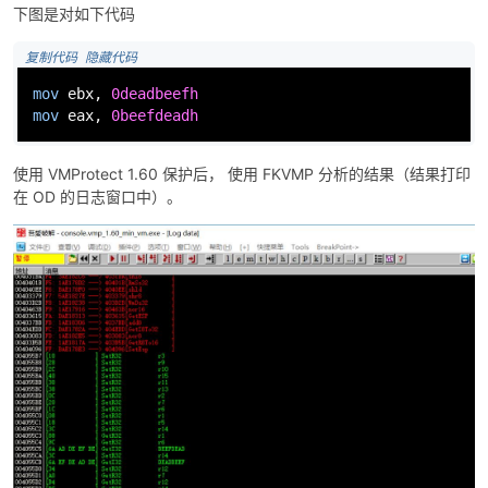
下图是对如下代码
 复制代码
 隐藏代码
mov
ebx
, 
0deadbeefh
mov
eax
, 
0beefdeadh
-
使用 VMProtect 1.60 保护后， 使用 FKVMP 分析的结果（结果打印
在 OD 的日志窗口中）。
52