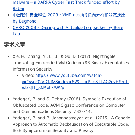
malware – a DARPA Cyber Fast Track funded effort by
Raber
中国软件安全峰会 2009 - VMProtect的逆向分析和静态还原
by Bughoho
CARO 2008 - Dealing with Virtualization packer by Boris
Lau
学术文章
Xie, H., Zhang, Y., Li, J., & Gu, D. (2017). Nightingale:
Translating Embedded VM Code in x86 Binary Executables.
Information Security.
Video:
https://www.youtube.com/watch?
v=Owni02VD1JM&index=62&list=PLo8TkAG2ez595_Li
e4rhjLL_oN5vLMWVa
Yadegari, B. and S. Debray (2015). Symbolic Execution of
Obfuscated Code. ACM Sigsac Conference on Computer
and Communications Security: 732-744.
Yadegari, B. and B. Johannesmeyer, et al. (2015). A Generic
Approach to Automatic Deobfuscation of Executable Code.
IEEE Symposium on Security and Privacy.