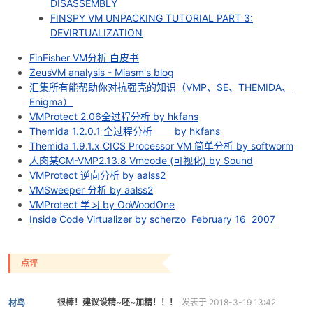
DISASSEMBLY
FINSPY VM UNPACKING TUTORIAL PART 3:
DEVIRTUALIZATION
FinFisher VM分析 白皮书
ZeusVM analysis - Miasm's blog
汇集所有能帮助你对抗强壳的知识（VMP、SE、THEMIDA、
Enigma）
VMProtect 2.06全过程分析 by hkfans
Themida 1.2.0.1 全过程分析 by hkfans
Themida 1.9.1.x CICS Processor VM 简单分析 by softworm
人肉某CM-VMP2.13.8 Vmcode (可视化) by Sound
VMProtect 逆向分析 by aalss2
VMSweeper 分析 by aalss2
VMProtect 学习 by OoWoodOne
Inside Code Virtualizer by scherzo February 16 2007
点评
很棒！建议设精~呸~加精！！！
发表于 2018-3-19 13:42
材鸟