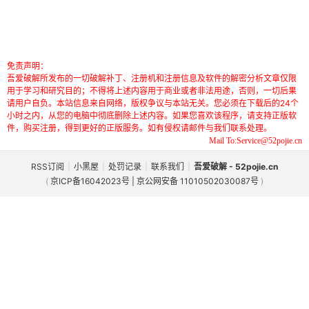
免责声明：
吾爱破解所发布的一切破解补丁、注册机和注册信息及软件的解密分析文章仅限
用于学习和研究目的；不得将上述内容用于商业或者非法用途，否则，一切后果
请用户自负。本站信息来自网络，版权争议与本站无关。您必须在下载后的24个
小时之内，从您的电脑中彻底删除上述内容。如果您喜欢该程序，请支持正版软
件，购买注册，得到更好的正版服务。如有侵权请邮件与我们联系处理。
Mail To:Service@52pojie.cn
RSS订阅
|
小黑屋
|
处罚记录
|
联系我们
|
吾爱破解 - 52pojie.cn
(
京ICP备16042023号 | 京公网安备 11010502030087号
)