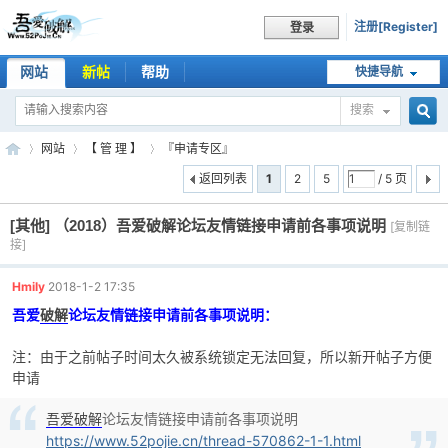
注册[Register]
登录
网站
新帖
帮助
快捷导航
搜索
搜
网站
【 管 理 】
『申请专区』
返回列表
1
2
5
/ 5 页
[其他]
（2018）吾爱破解论坛友情链接申请前各事项说明
索
[复制链
吾
»
›
›
接]
Hmily
2018-1-2 17:35
吾爱
破解
论坛友情链接申请前各事项说明：
注：由于之前帖子时间太久被系统锁定无法回复，所以新开帖子方便
申请
吾爱破解
论坛友情链接申请前各事项说明
爱
https://www.52pojie.cn/thread-570862-1-1.html