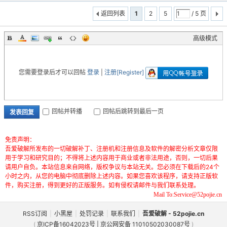
返回列表
1
2
5
/ 5 页
高级模式
您需要登录后才可以回帖
登录
|
注册[Register]
回帖并转播
回帖后跳转到最后一页
发表回复
免责声明：
吾爱破解所发布的一切破解补丁、注册机和注册信息及软件的解密分析文章仅限
用于学习和研究目的；不得将上述内容用于商业或者非法用途，否则，一切后果
请用户自负。本站信息来自网络，版权争议与本站无关。您必须在下载后的24个
小时之内，从您的电脑中彻底删除上述内容。如果您喜欢该程序，请支持正版软
件，购买注册，得到更好的正版服务。如有侵权请邮件与我们联系处理。
Mail To:Service@52pojie.cn
RSS订阅
|
小黑屋
|
处罚记录
|
联系我们
|
吾爱破解 - 52pojie.cn
(
京ICP备16042023号 | 京公网安备 11010502030087号
)