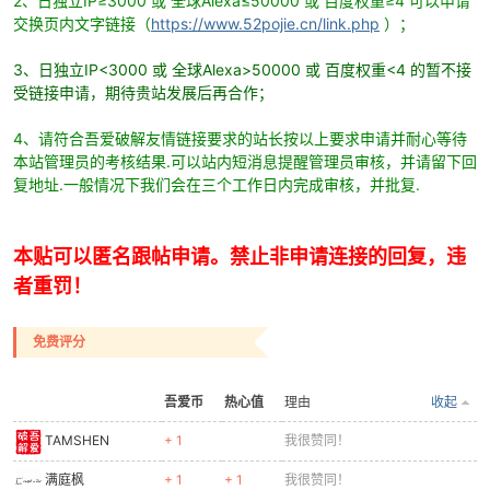
2、日独立IP≥3000 或 全球Alexa≤50000 或 百度权重≥4 可以申请
交换页内文字链接（
https://www.52pojie.cn/link.php
）；
3、日独立IP<3000 或 全球Alexa>50000 或 百度权重<4 的暂不接
受链接申请，期待贵站发展后再合作；
4、请符合吾爱破解友情链接要求的站长按以上要求申请并耐心等待
本站管理员的考核结果.可以站内短消息提醒管理员审核，并请留下回
复地址.一般情况下我们会在三个工作日内完成审核，并批复.
本贴可以匿名跟帖申请。禁止非申请连接的回复，违
者重罚！
免费评分
吾爱币
热心值
理由
收起
TAMSHEN
+ 1
我很赞同！
满庭枫
+ 1
+ 1
我很赞同！