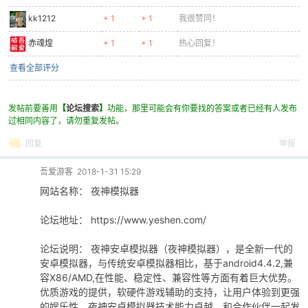
kk1212
+ 1
+ 1
我很赞同！
赤魂煌
+ 1
+ 1
热心回复！
查看全部评分
发帖前要善用
【
论坛搜索
】
功能，那里可能会有你要找的答案或者已经有人发布
过相同内容了，请勿重复发帖。
回复
举报
吾爱游客
2018-1-31 15:29
网站名称： 夜神模拟器
论坛地址： https://www.yeshen.com/
论坛说明： 夜神安卓模拟器（夜神模拟器），是全新一代的
安卓模拟器，与传统安卓模拟器相比，基于android4.4.2,兼
容X86/AMD,在性能、稳定性、兼容性等方面有着巨大优势。
优质游戏的提供，软硬件游戏辅助的支持，让用户体验到更强
的娱乐性。夜神安卓模拟器技术能力卓越，和合作伙伴一起发