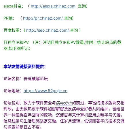
alexa排名：
（
http://alexa.chinaz.com
查询）
PR值：
（
http://pr.chinaz.com/
查询）
po
百度权重：(
http://seo.chinaz.com/
查询 )
日独立IP和PV: （注：注明日独立IP和PV数量,并附上统计站点的截
图,如下图所示）
本站友情链接资料提供：
论坛名称：吾爱破解论坛
jie.
论坛地址：
https://www.52pojie.cn
论坛说明：致力于软件安全与
病毒分析
的前沿，丰富的技术版块交相
辉映，由无数热衷于软件加密解密及反病毒爱好者共同维护，留给世
界一抹值得百年回眸的惊艳，沉淀百年来计算机应用之精华与优雅，
信息线条与生活质感淡定交融，任岁月流转，低调而奢华的技术交流
与探索却是亘古不变。