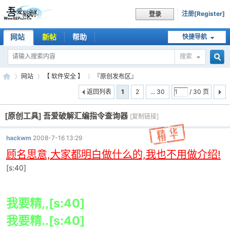
注册[Register]
登录
网站
新帖
帮助
快捷导航
搜索
搜
网站
【 软件安全 】
『原创发布区』
返回列表
1
2
... 30
/ 30 页
[原创工具]
吾爱破解汇编指令查询器
索
[复制链接]
吾
»
›
›
hackwm
2008-7-16 13:29
顾名思意,大家都明白做什么的,我也不用做介绍!
[s:40]
我要精,,[s:40]
我要精..[s:40]
爱