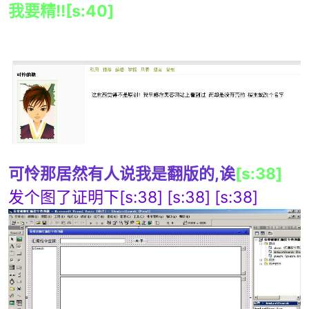
我要精!![s:40]
破
可怜那居然有人说我是翻版的,诶
[s:38]
发个图了证明下[s:38] [s:38] [s:38]
解