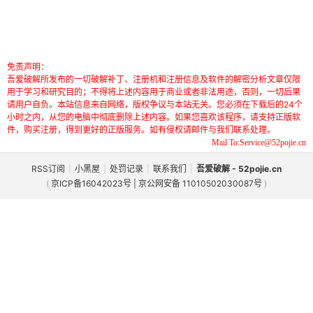
免责声明：
吾爱破解所发布的一切破解补丁、注册机和注册信息及软件的解密分析文章仅限
用于学习和研究目的；不得将上述内容用于商业或者非法用途，否则，一切后果
请用户自负。本站信息来自网络，版权争议与本站无关。您必须在下载后的24个
小时之内，从您的电脑中彻底删除上述内容。如果您喜欢该程序，请支持正版软
件，购买注册，得到更好的正版服务。如有侵权请邮件与我们联系处理。
Mail To:Service@52pojie.cn
RSS订阅
|
小黑屋
|
处罚记录
|
联系我们
|
吾爱破解 - 52pojie.cn
(
京ICP备16042023号 | 京公网安备 11010502030087号
)