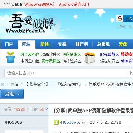
官方bilibili
Windows破解入门
Android逆向入门
只需一步
门户
网站
新帖
专辑
排行榜
总版规
爱盘
原创发布区
精品软件区
逆向资源区
脱壳破解区
移动安
水漫金山区
病毒救援区
福利经验区
编程语言区
动画发
网站
【 软件安全 】
『脱壳破解区』
简单脱ASP壳和破解软件
查看:
16285
|
回复:
55
吾
»
›
›
›
[分享]
简单脱ASP壳和破解软件登录
4165306
4165306
发表于
2017-3-20 20:28