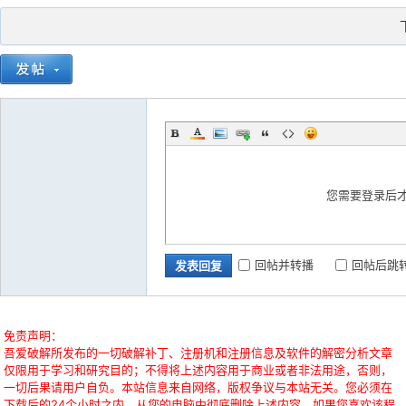
您需要登录后
回帖并转播
回帖后跳
发表回复
免责声明：
吾爱破解所发布的一切破解补丁、注册机和注册信息及软件的解密分析文章
仅限用于学习和研究目的；不得将上述内容用于商业或者非法用途，否则，
一切后果请用户自负。本站信息来自网络，版权争议与本站无关。您必须在
下载后的24个小时之内，从您的电脑中彻底删除上述内容。如果您喜欢该程