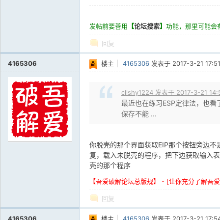
发帖前要善用
【
论坛搜索
】
功能，那里可能会
回复
4165306
楼主
|
4165306
发表于
2017-3-21 17:5
cllshy1224 发表于 2017-3-21 14:
最近也在练习ESP定律法，也看
保存不能 ...
你脱壳的那个界面获取EIP那个按钮旁边
复，载入未脱壳的程序，把下边获取输入表
壳的那个程序
【吾爱破解论坛总版规】 - [让你充分了解吾
回复
4165306
楼主
|
4165306
发表于
2017-3-21 17:5