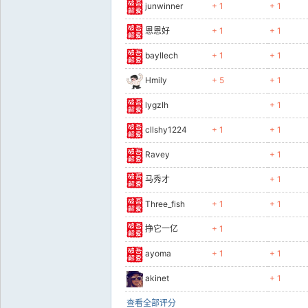
junwinner
+ 1
+ 1
恩恩好
+ 1
+ 1
bayllech
+ 1
+ 1
Hmily
+ 5
+ 1
lygzlh
+ 1
cllshy1224
+ 1
+ 1
Ravey
+ 1
马秀才
+ 1
Three_fish
+ 1
+ 1
挣它一亿
+ 1
ayoma
+ 1
+ 1
akinet
+ 1
查看全部评分