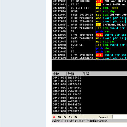
52
po
jie