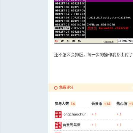
还不怎么会排版，每一步的操作我都上传了
免费评分
参与人数
14
吾爱币
+14
热心值
+
longchaochun
+ 1
+ 1
吾爱周年庆
+ 1
+ 1