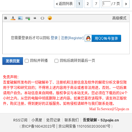
返回列表
1
2
7
/ 7 页
高级模式
您需要登录后才可以回帖
登录
|
注册[Register]
回帖并转播
回帖后跳转到最后一页
发表回复
免责声明：
吾爱破解所发布的一切破解补丁、注册机和注册信息及软件的解密分析文章仅限
用于学习和研究目的；不得将上述内容用于商业或者非法用途，否则，一切后果
请用户自负。本站信息来自网络，版权争议与本站无关。您必须在下载后的24个
小时之内，从您的电脑中彻底删除上述内容。如果您喜欢该程序，请支持正版软
件，购买注册，得到更好的正版服务。如有侵权请邮件与我们联系处理。
Mail To:Service@52pojie.cn
RSS订阅
|
小黑屋
|
处罚记录
|
联系我们
|
吾爱破解 - 52pojie.cn
(
京ICP备16042023号 | 京公网安备 11010502030087号
)