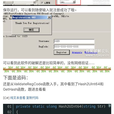
保存运行，可以看到随便输入就注册成功了哦~
可以看到此软件的破解还是比较简单的，没有网络验证……
下面是追码：
还是从ValidateRegCode函数入手，其中看到了Hash2UInt64和
GetHash函数，跟进去看看
[C#]
纯文本查看
复制代码
?
01
private
static
ulong
Hash2UInt64(
string
Str)
02
{