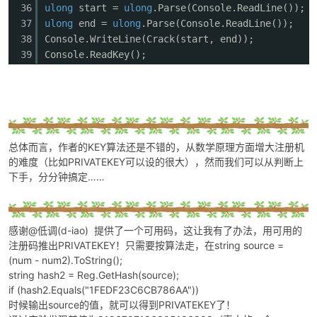
36
ulong
start =
ulong
.Parse(Console.ReadLine());
37
ulong
end =
ulong
.Parse(Console.ReadLine());
38
Console.WriteLine(Crack(start, end));
39
Console.ReadKey();
总体而言，作者的KEY算法还是不错的，从数学原理方面增大注册机
的难度（比如PRIVATEKEY可以设的很大），然而我们可以从判断上
下手，分分钟搞定……
感谢@低调(d-iao) 提供了一个可用码，这让我有了办法，用可用的
注册码推出PRIVATEKEY！只需要按算法走，在string source =
(num - num2).ToString();
string hash2 = Reg.GetHash(source);
if (hash2.Equals("1FEDF23C6CB786AA"))
时候输出source的值，就可以得到PRIVATEKEY了！