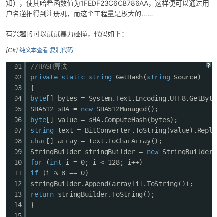
知），使其哈希函数值为1FEDF23C6CB786AA，这样便可以通过用
户名逆推得到注册机，而这个工程量是极大的……
有兴趣的可以试试暴力碰撞，代码如下：
[C#]
纯文本查看
复制代码
?
01
//HASH算法
02
private
static
string
GetHash(
string
Source)
03
{
04
byte
[] bytes = System.Text.Encoding.UTF8.GetByte
05
SHA512 sHA =
new
SHA512Managed();
06
byte
[] value = sHA.ComputeHash(bytes);
07
string
text = BitConverter.ToString(value).Repla
08
char
[] array = text.ToCharArray();
09
StringBuilder stringBuilder =
new
StringBuilder(
10
for
(
int
i = 0; i < 128; i++)
11
if
(i % 8 == 0)
12
stringBuilder.Append(array[i].ToString());
13
return
stringBuilder.ToString();
14
}
15