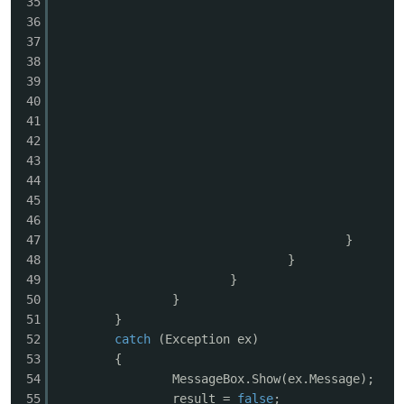
35
36
37
38
39
40
41
42
43
44
45
46
47
}
48
}
49
}
50
}
51
}
52
catch
(Exception ex)
53
{
54
MessageBox.Show(ex.Message);
55
result =
false
;