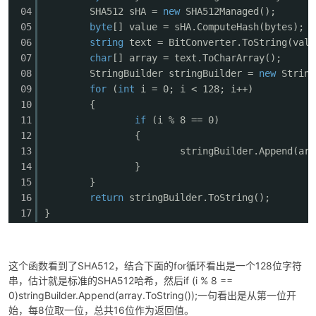
04
SHA512 sHA =
new
SHA512Managed();
05
byte
[] value = sHA.ComputeHash(bytes);
06
string
text = BitConverter.ToString(valu
07
char
[] array = text.ToCharArray();
08
StringBuilder stringBuilder =
new
String
09
for
(
int
i = 0; i < 128; i++)
10
{
11
if
(i % 8 == 0)
12
{
13
stringBuilder.Append(arr
14
}
15
}
16
return
stringBuilder.ToString();
17
}
这个函数看到了SHA512，结合下面的for循环看出是一个128位字符
串，估计就是标准的SHA512哈希，然后if (i % 8 ==
0)stringBuilder.Append(array.ToString());一句看出是从第一位开
始，每8位取一位，总共16位作为返回值。