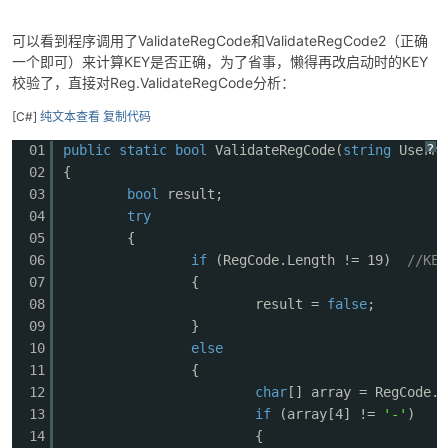
可以看到程序调用了ValidateRegCode和ValidateRegCode2（正确
cn
一个即可）来计算KEY是否正确，为了省事，懒得再改启动时的KEY
校验了，直接对Reg.ValidateRegCode分析：
[C#]
纯文本查看
复制代码
?
01
public
static
bool
ValidateRegCode(
string
Usern
02
{
03
bool
result;
04
try
05
{
06
if
(RegCode.Length != 19)
//KE
07
{
08
result =
false
;
09
}
10
else
11
{
12
char
[] array = RegCode.T
13
if
(array[4] !=
'-'
)
14
{