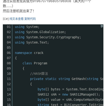
通过实验发现其值为9196707196805196908（真大的一个
数……）
然后注册机就出来了！
[C#]
纯文本查看
复制代码
?
01
using
System;
02
using
System.Globalization;
03
using
System.Security.Cryptography;
04
using
System.Text;
05
06
namespace
crack
07
{
08
class
Program
09
{
10
//HASH算法
11
private
static
string
GetHash(
string
Sou
12
{
13
byte
[] bytes = System.Text.Encoding.
14
SHA512 sHA =
new
SHA512Managed();
15
byte
[] value = sHA.ComputeHash(bytes
16
string
text = BitConverter.ToString(