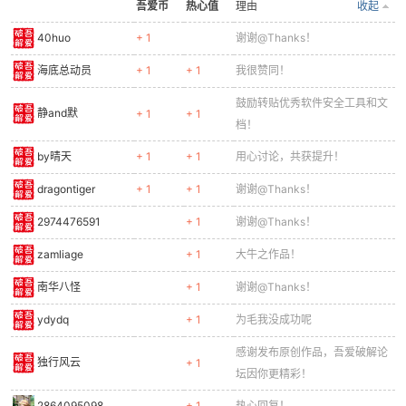
吾爱币
热心值
理由
收起
40huo
+ 1
谢谢@Thanks！
海底总动员
+ 1
+ 1
我很赞同！
鼓励转贴优秀软件安全工具和文
静and默
+ 1
+ 1
档！
by晴天
+ 1
+ 1
用心讨论，共获提升！
dragontiger
+ 1
+ 1
谢谢@Thanks！
2974476591
+ 1
谢谢@Thanks！
zamliage
+ 1
大牛之作品！
南华八怪
+ 1
谢谢@Thanks！
ydydq
+ 1
为毛我没成功呢
感谢发布原创作品，吾爱破解论
独行风云
+ 1
坛因你更精彩！
2864095098
+ 1
热心回复！