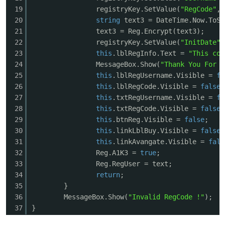
19
registryKey.SetValue(
"RegCode"
, 
20
string
text3 = DateTime.Now.ToSt
21
text3 = Reg.Encrypt(text3);
22
registryKey.SetValue(
"InitDate"
,
po
23
this
.lblRegInfo.Text =
"This cop
24
MessageBox.Show(
"Thank You For R
25
this
.lblRegUsername.Visible =
fa
26
this
.lblRegCode.Visible =
false
;
27
this
.txtRegUsername.Visible =
fa
28
this
.txtRegCode.Visible =
false
;
29
this
.btnReg.Visible =
false
;
30
this
.linkLblBuy.Visible =
false
;
31
this
.linkAvangate.Visible =
fals
jie.
32
Reg.A1K3 =
true
;
33
Reg.RegUser = text;
34
return
;
35
}
36
MessageBox.Show(
"Invalid RegCode !"
);
37
}