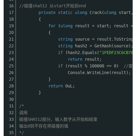
16
//碰撞sha512 从start开始到end
17
private
static
ulong
Crack(
ulong
start,
u
18
{
19
for
(
ulong
result = start; result <=
20
{
21
string
source = result.ToString(
22
string
hash2 = GetHash(source);
23
if
(hash2.Equals(
"1FEDF23C6CB786
24
return
result;
25
if
(result % 100000 == 0)
//查
26
Console.WriteLine(result);
27
}
28
return
0uL;
29
}
30
31
/*
32
调用
33
碰撞SHA512部分，输入数字从开始和结束
34
输出0则不存在将碰撞的值
35
*/