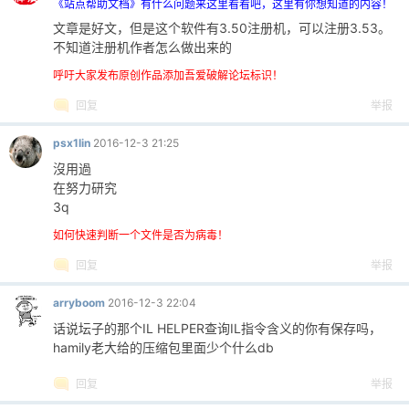
《站点帮助文档》有什么问题来这里看看吧，这里有你想知道的内容！
文章是好文，但是这个软件有3.50注册机，可以注册3.53。
不知道注册机作者怎么做出来的
呼吁大家发布原创作品添加吾爱破解论坛标识！
回复
举报
psx1lin
2016-12-3 21:25
沒用過
在努力研究
3q
如何快速判断一个文件是否为病毒！
回复
举报
arryboom
2016-12-3 22:04
话说坛子的那个IL HELPER查询IL指令含义的你有保存吗，
hamily老大给的压缩包里面少个什么db
回复
举报