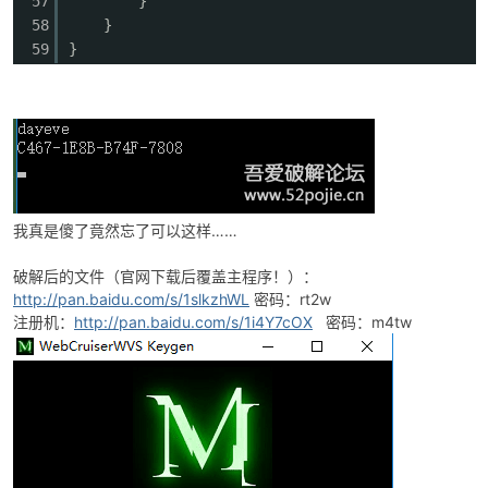
57
}
58
}
59
}
我真是傻了竟然忘了可以这样……
破解后的文件（官网下载后覆盖主程序！）：
http://pan.baidu.com/s/1slkzhWL
密码：rt2w
注册机：
http://pan.baidu.com/s/1i4Y7cOX
密码：m4tw