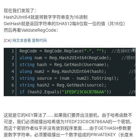
现在我们发现了：
Hash2UInt64就是将数字字符串变为16进制
GetHash就是返回字符串的SHA512每8位取一位的值（共16位）
然后再看ValidateRegCode：
[C#]
纯文本查看
复制代码
?
1
RegCode = RegCode.Replace(
"-"
,
""
);
//去掉KEY中
2
ulong
num = Reg.Hash2UInt64(RegCode);
//将KE
3
string
hash = Reg.GetHash(Username);
/
4
ulong
num2 = Reg.Hash2UInt64(hash);
//
5
string
source = (num - num2).ToString();
/
6
string
hash2 = Reg.GetHash(source);
7
if
(hash2.Equals(
"1FEDF23C6CB786AA"
))
//哈
这就是它的KEY算法了……如果我们要弄出注册机，由于哈希函数不
可逆，我们必须碰撞出哈希值为1FEDF23C6CB786AA的一个密钥，
而这个密钥作者似乎并没有放到程序里面……由于GETHASH参数要
是数字字符串，必须要碰撞出一个数字组成的PRIVATEKEY（长度未