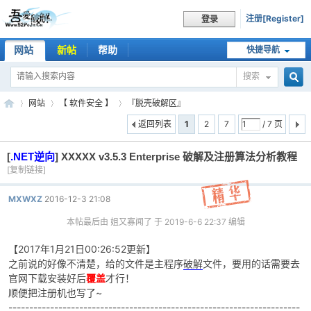
注册[Register]
登录
网站
新帖
帮助
快捷导航
搜索
搜
网站
【 软件安全 】
『脱壳破解区』
返回列表
1
2
7
/ 7 页
[
.NET逆向
]
XXXXX v3.5.3 Enterprise 破解及注册算法分析教程
索
吾
»
›
›
[复制链接]
MXWXZ
2016-12-3 21:08
本帖最后由 姐又寡闻了 于 2019-6-6 22:37 编辑
【2017年1月21日00:26:52更新】
之前说的好像不清楚，给的文件是主程序
破解
文件，要用的话需要去
官网下载安装好后
覆盖
才行！
顺便把注册机也写了~
爱
----------------------------------------------------------------------