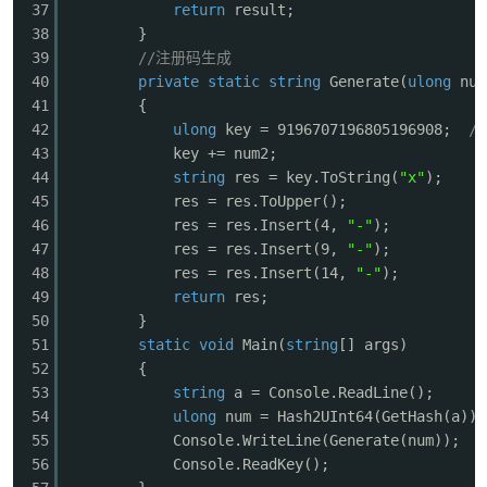
37
return
result;
38
}
39
//注册码生成
40
private
static
string
Generate(
ulong
num
41
{
42
ulong
key = 9196707196805196908;
//
43
key += num2;
44
string
res = key.ToString(
"x"
);
45
res = res.ToUpper();
46
res = res.Insert(4,
"-"
);
47
res = res.Insert(9,
"-"
);
48
res = res.Insert(14,
"-"
);
49
return
res;
50
}
51
static
void
Main(
string
[] args)
52
{
53
string
a = Console.ReadLine();
54
ulong
num = Hash2UInt64(GetHash(a));
55
Console.WriteLine(Generate(num));
56
Console.ReadKey();