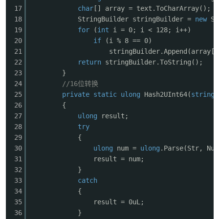
17
char
[] array = text.ToCharArray();
18
StringBuilder stringBuilder =
new
St
19
for
(
int
i = 0; i < 128; i++)
20
if
(i % 8 == 0)
21
stringBuilder.Append(array[i
22
return
stringBuilder.ToString();
23
}
24
//16位转换
25
private
static
ulong
Hash2UInt64(
string
26
{
27
ulong
result;
28
try
29
{
30
ulong
num =
ulong
.Parse(Str, Num
31
result = num;
32
}
33
catch
34
{
35
result = 0uL;
36
}