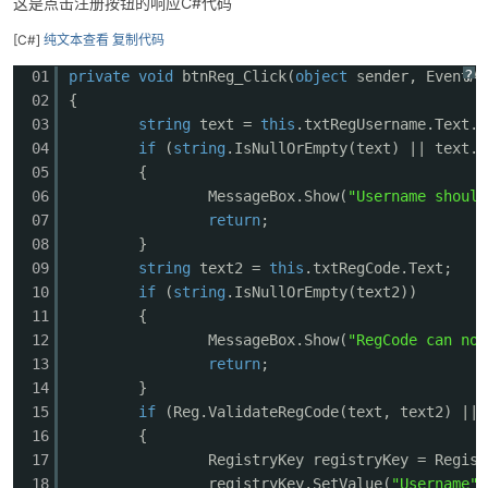
这是点击注册按钮的响应C#代码
[C#]
纯文本查看
复制代码
?
01
private
void
btnReg_Click(
object
sender, EventAr
02
{
03
string
text =
this
.txtRegUsername.Text.T
04
if
(
string
.IsNullOrEmpty(text) || text.L
-
05
{
06
MessageBox.Show(
"Username should
07
return
;
08
}
09
string
text2 =
this
.txtRegCode.Text;
10
if
(
string
.IsNullOrEmpty(text2))
11
{
12
MessageBox.Show(
"RegCode can not
13
return
;
52
14
}
15
if
(Reg.ValidateRegCode(text, text2) ||
16
{
17
RegistryKey registryKey = Regist
18
registryKey.SetValue(
"Username"
,