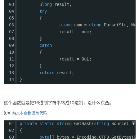
03
ulong
result;
04
try
05
{
06
ulong
num =
ulong
.Parse(Str, Num
07
result = num;
08
}
09
catch
10
{
11
result = 0uL;
12
}
13
return
result;
14
}
这个函数就是把16进制字符串转成10进制，没什么东西。
[C#]
纯文本查看
复制代码
?
01
private
static
string
GetHash(
string
Source)
02
{
03
byte
[] bytes = Encoding.UTF8.GetBytes(So