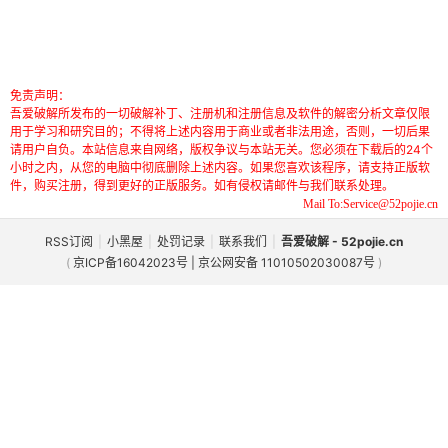
免责声明：
吾爱破解所发布的一切破解补丁、注册机和注册信息及软件的解密分析文章仅限
用于学习和研究目的；不得将上述内容用于商业或者非法用途，否则，一切后果
请用户自负。本站信息来自网络，版权争议与本站无关。您必须在下载后的24个
小时之内，从您的电脑中彻底删除上述内容。如果您喜欢该程序，请支持正版软
件，购买注册，得到更好的正版服务。如有侵权请邮件与我们联系处理。
Mail To:Service@52pojie.cn
RSS订阅
|
小黑屋
|
处罚记录
|
联系我们
|
吾爱破解 - 52pojie.cn
(
京ICP备16042023号 | 京公网安备 11010502030087号
)