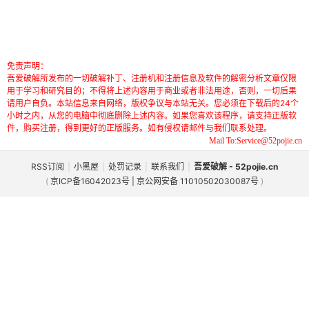
免责声明：
吾爱破解所发布的一切破解补丁、注册机和注册信息及软件的解密分析文章仅限
用于学习和研究目的；不得将上述内容用于商业或者非法用途，否则，一切后果
请用户自负。本站信息来自网络，版权争议与本站无关。您必须在下载后的24个
小时之内，从您的电脑中彻底删除上述内容。如果您喜欢该程序，请支持正版软
件，购买注册，得到更好的正版服务。如有侵权请邮件与我们联系处理。
Mail To:Service@52pojie.cn
RSS订阅
|
小黑屋
|
处罚记录
|
联系我们
|
吾爱破解 - 52pojie.cn
(
京ICP备16042023号 | 京公网安备 11010502030087号
)