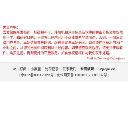
免责声明：
吾爱破解所发布的一切破解补丁、注册机和注册信息及软件的解密分析文章仅限
用于学习和研究目的；不得将上述内容用于商业或者非法用途，否则，一切后果
请用户自负。本站信息来自网络，版权争议与本站无关。您必须在下载后的24个
小时之内，从您的电脑中彻底删除上述内容。如果您喜欢该程序，请支持正版软
件，购买注册，得到更好的正版服务。如有侵权请邮件与我们联系处理。
Mail To:Service@52pojie.cn
RSS订阅
|
小黑屋
|
处罚记录
|
联系我们
|
吾爱破解 - 52pojie.cn
(
京ICP备16042023号 | 京公网安备 11010502030087号
)