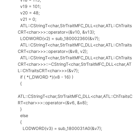
v19 = 101;
v20 = 48;
v21 = 0;
ATL::CStringT<char,StrTraitMFC_DLL<char,ATL::ChTraits
CRT<char>>>::operator=(&v10, &v13);
LODWORD(v2) = sub_180002360(&v7);
ATL::CStringT<char,StrTraitMFC_DLL<char,ATL::ChTraits
CRT<char>>>::operator=(&v8, v2);
ATL::CStringT<char,StrTraitMFC_DLL<char,ATL::ChTraits
CRT<char>>>::~CStringT<char,StrTraitMFC_DLL<char,AT
L::ChTraitsCRT<char>>>(&v7);
if ( *(_DWORD *)(v8 - 16) )
{
ATL::CStringT<char,StrTraitMFC_DLL<char,ATL::ChTraitsC
RT<char>>>::operator=(&v6, &v8);
}
else
{
LODWORD(v3) = sub_1800031A0(&v7);