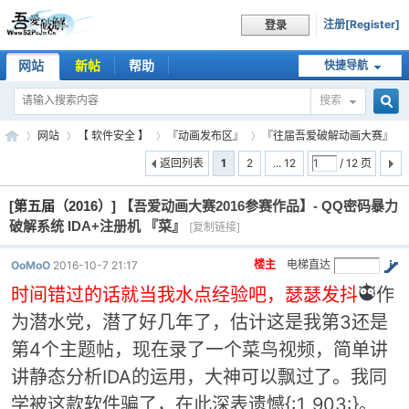
注册[Register]
登录
网站
新帖
帮助
快捷导航
搜索
搜
网站
【 软件安全 】
『动画发布区』
『往届吾爱破解动画大赛』
返回列表
1
2
... 12
/ 12 页
[第五届（2016）]
【吾爱动画大赛2016参赛作品】- QQ密码暴力
索
吾
»
›
›
›
破解系统 IDA+注册机 『菜』
[复制链接]
楼主
电梯直达
OoMoO
2016-10-7 21:17
时间错过的话就当我水点经验吧，
瑟瑟发抖
作
为潜水党，潜了好几年了，估计这是我第3还是
第4个主题帖，现在录了一个菜鸟视频，简单讲
讲静态分析IDA的运用，大神可以飘过了。我同
爱
学被这款软件骗了，在此深表遗憾{:1_903:}。