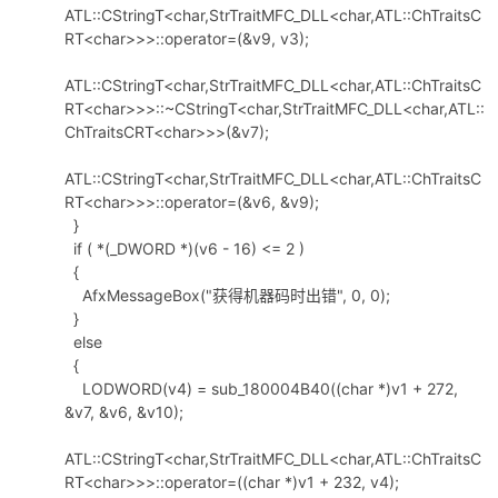
ATL::CStringT<char,StrTraitMFC_DLL<char,ATL::ChTraitsC
RT<char>>>::operator=(&v9, v3);
ATL::CStringT<char,StrTraitMFC_DLL<char,ATL::ChTraitsC
RT<char>>>::~CStringT<char,StrTraitMFC_DLL<char,ATL::
ChTraitsCRT<char>>>(&v7);
ATL::CStringT<char,StrTraitMFC_DLL<char,ATL::ChTraitsC
RT<char>>>::operator=(&v6, &v9);
}
if ( *(_DWORD *)(v6 - 16) <= 2 )
{
AfxMessageBox("获得机器码时出错", 0, 0);
}
else
{
LODWORD(v4) = sub_180004B40((char *)v1 + 272,
&v7, &v6, &v10);
ATL::CStringT<char,StrTraitMFC_DLL<char,ATL::ChTraitsC
RT<char>>>::operator=((char *)v1 + 232, v4);