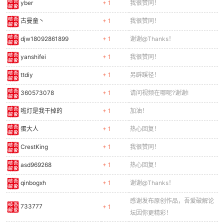
yber
+ 1
我很赞同！
古曼童丶
+ 1
我很赞同！
djw18092861899
+ 1
谢谢@Thanks！
po
yanshifei
+ 1
我很赞同！
ttdiy
+ 1
另辟蹊径！
360573078
+ 1
请问视频在哪呢?谢谢!
啦灯是我干掉的
+ 1
加油！
蛋大人
+ 1
热心回复！
jie.
CrestKing
+ 1
我很赞同！
asd969268
+ 1
热心回复！
qinbogxh
+ 1
谢谢@Thanks！
感谢发布原创作品，吾爱破解论
733777
+ 1
坛因你更精彩！