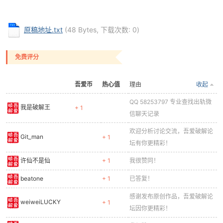
原稿地址.txt
(48 Bytes, 下载次数: 0)
免费评分
-
吾爱币
热心值
理由
收起
QQ 58253797 专业查找出轨微
我是破解王
+ 1
信聊天记录
欢迎分析讨论交流，吾爱破解论
Git_man
+ 1
坛有你更精彩！
许仙不是仙
+ 1
我很赞同！
52
beatone
+ 1
已答复！
感谢发布原创作品，吾爱破解论
weiweiLUCKY
+ 1
坛因你更精彩！