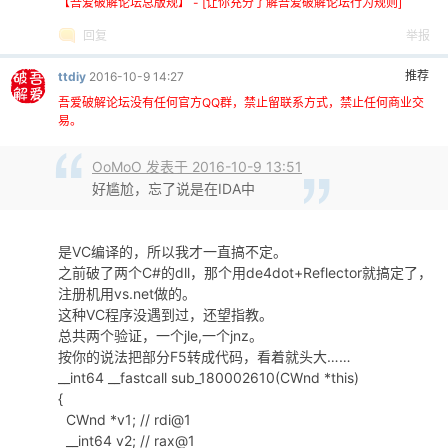
【吾爱破解论坛总版规】 - [让你充分了解吾爱破解论坛行为规则]
回复
举报
推荐
ttdiy
2016-10-9 14:27
吾爱破解论坛没有任何官方QQ群，禁止留联系方式，禁止任何商业交
易。
OoMoO 发表于 2016-10-9 13:51
好尴尬，忘了说是在IDA中
是VC编译的，所以我才一直搞不定。
之前破了两个C#的dll，那个用de4dot+Reflector就搞定了，
注册机用vs.net做的。
这种VC程序没遇到过，还望指教。
总共两个验证，一个jle,一个jnz。
按你的说法把部分F5转成代码，看着就头大……
__int64 __fastcall sub_180002610(CWnd *this)
{
CWnd *v1; // rdi@1
__int64 v2; // rax@1