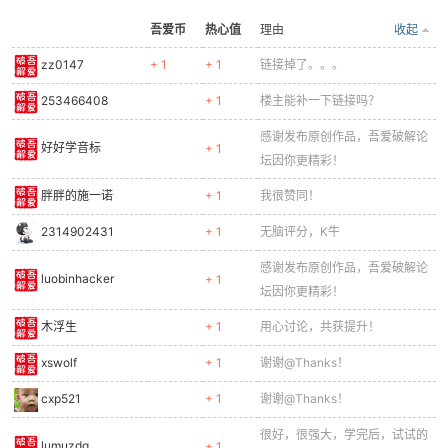
吾爱币
热心值
理由
收起
zz0147
+ 1
+ 1
链接掉了。。。
253466408
+ 1
楼主能补一下链接吗？
感谢发布原创作品，吾爱破解论
-
好好学音标
+ 1
坛因你更精彩！
胖胖的施一诺
+ 1
我很赞同！
2314902431
+ 1
无脑评分，K牛
感谢发布原创作品，吾爱破解论
luobinhacker
+ 1
坛因你更精彩！
木浮生
+ 1
用心讨论，共获提升！
52
xswolf
+ 1
谢谢@Thanks！
cxp521
+ 1
谢谢@Thanks！
很好，很强大，学完后，试试的
lumuzdq
+ 1