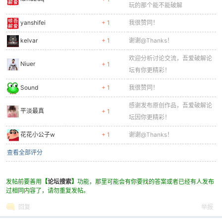
玩的那个能不能破解
yanshifei
+ 1
我很赞同！
kelvar
+ 1
谢谢@Thanks！
po
欢迎分析讨论交流，吾爱破解论
Niuer
+ 1
坛有你更精彩！
Sound
+ 1
我很赞同！
感谢发布原创作品，吾爱破解论
平淡最真
+ 1
坛因你更精彩！
花花小公子w
+ 1
谢谢@Thanks！
jie.
查看全部评分
发帖前要善用
【
论坛搜索
】
功能，那里可能会有你要找的答案或者已经有人发布
过相同内容了，请勿重复发帖。
回复
举报