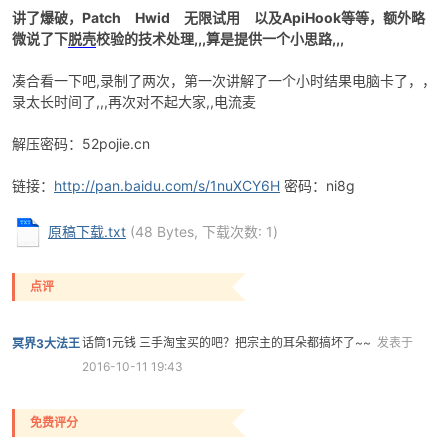
讲了爆破，Patch Hwid 无限试用 以及ApiHook等等，额外略
微说了下
脱壳
校验的技术处理,,,算是提供一个小思路,,,
凑合看一下吧,录制了两次，第一次讲解了一个小时结果电脑卡了，，
录太长时间了,,,再次对不起大家,,电流麦
解压密码：52pojie.cn
链接：
http://pan.baidu.com/s/1nuXCY6H
密码：ni8g
破
原稿下载.txt
(48 Bytes, 下载次数: 1)
点评
话筒1元钱 三手淘宝买的吧？把宗主的耳朵都搞坏了~~
发表于
冥界3大法王
2016-10-11 19:43
解
免费评分