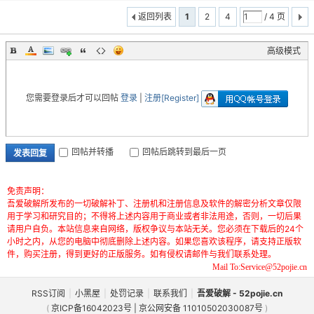
返回列表
1
2
4
/ 4 页
高级模式
您需要登录后才可以回帖
登录
|
注册[Register]
回帖并转播
回帖后跳转到最后一页
发表回复
免责声明：
吾爱破解所发布的一切破解补丁、注册机和注册信息及软件的解密分析文章仅限
用于学习和研究目的；不得将上述内容用于商业或者非法用途，否则，一切后果
请用户自负。本站信息来自网络，版权争议与本站无关。您必须在下载后的24个
小时之内，从您的电脑中彻底删除上述内容。如果您喜欢该程序，请支持正版软
件，购买注册，得到更好的正版服务。如有侵权请邮件与我们联系处理。
Mail To:Service@52pojie.cn
RSS订阅
|
小黑屋
|
处罚记录
|
联系我们
|
吾爱破解 - 52pojie.cn
(
京ICP备16042023号 | 京公网安备 11010502030087号
)