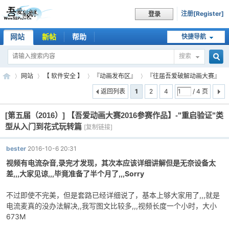
注册[Register]
登录
网站
新帖
帮助
快捷导航
搜索
搜
网站
【 软件安全 】
『动画发布区』
『往届吾爱破解动画大赛』
返回列表
1
2
4
/ 4 页
[第五届（2016）]
【吾爱动画大赛2016参赛作品】-"重启验证"类
索
吾
»
›
›
›
型从入门到花式玩转篇
[复制链接]
bester
2016-10-6 20:31
视频有电流杂音,录完才发现，其次本应该详细讲解但是无奈设备太
差,,,大家见谅,,,毕竟准备了半个月了,,,Sorry
不过即使不完美，但是套路已经详细说了，基本上够大家用了,,,就是
电流麦真的没办法解决,,我写图文比较多,,,视频长度一个小时，大小
673M
爱