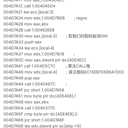
004D7A1C call 1.004045D4
004D7A21 lea ecx,[local.3]
004D7A24 mov edx,1.004D7B08 ; regno
004D7A29 mov eax,ebx
po
004D7A2B call 1.004626E8
004D7A30 mov eax,[local.3] ; 取我们的假码放进EAX
004D7A33 push eax
004D7A34 lea ecx,[local.4]
004D7A37 mov edx,1.004D7B18 ;
004D7A3C mov eax,dword ptr ds:[4DE4EC]
004D7A41 call 1.004D5C7C ; 算法CALL哦
004D7A46 mov edx,[local.4] ; 真注册码EC1EEB7DEB6A1D03
004D7A49 pop eax
jie.
004D7A4A call 1.0040497C ;
004D7A4F jnz short 1.004D7A58
004D7A51 mov byte ptr ds:[4DE4E8],1
004D7A58 mov eax,ebx
004D7A5A call 1.00403770
004D7A5F cmp byte ptr ds:[4DE4E8],0
004D7A66 jnz short 1.004D7A8F
004D7A68 lea edx,dword ptr ss:[ebp-14]