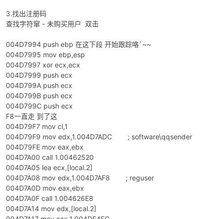
3.找出注册码
查找字符窜 - 未购买用户 双击
004D7994 push ebp 在这下段 开始跟踪咯`~~
004D7995 mov ebp,esp
004D7997 xor ecx,ecx
-
004D7999 push ecx
004D799A push ecx
004D799B push ecx
004D799C push ecx
F8一直走 到了这
004D79F7 mov cl,1
004D79F9 mov edx,1.004D7ADC ; software\qqsender
004D79FE mov eax,ebx
004D7A00 call 1.00462520
52
004D7A05 lea ecx,[local.2]
004D7A08 mov edx,1.004D7AF8 ; reguser
004D7A0D mov eax,ebx
004D7A0F call 1.004626E8
004D7A14 mov edx,[local.2]
004D7A17 mov eax,1.004DE4EC