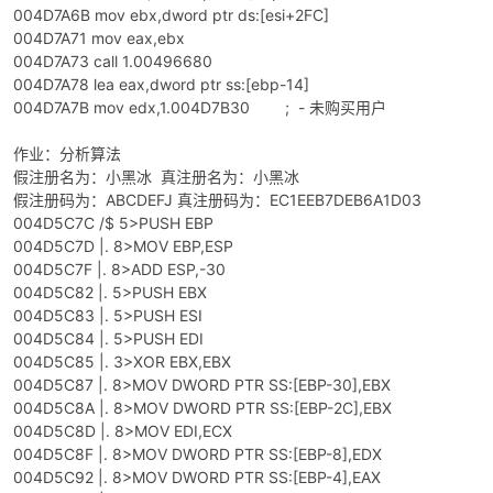
004D7A6B mov ebx,dword ptr ds:[esi+2FC]
004D7A71 mov eax,ebx
cn
004D7A73 call 1.00496680
004D7A78 lea eax,dword ptr ss:[ebp-14]
004D7A7B mov edx,1.004D7B30 ; - 未购买用户
作业：分析算法
假注册名为：小黑冰 真注册名为：小黑冰
假注册码为：ABCDEFJ 真注册码为：EC1EEB7DEB6A1D03
004D5C7C /$ 5>PUSH EBP
004D5C7D |. 8>MOV EBP,ESP
004D5C7F |. 8>ADD ESP,-30
004D5C82 |. 5>PUSH EBX
004D5C83 |. 5>PUSH ESI
004D5C84 |. 5>PUSH EDI
004D5C85 |. 3>XOR EBX,EBX
004D5C87 |. 8>MOV DWORD PTR SS:[EBP-30],EBX
004D5C8A |. 8>MOV DWORD PTR SS:[EBP-2C],EBX
004D5C8D |. 8>MOV EDI,ECX
004D5C8F |. 8>MOV DWORD PTR SS:[EBP-8],EDX
004D5C92 |. 8>MOV DWORD PTR SS:[EBP-4],EAX