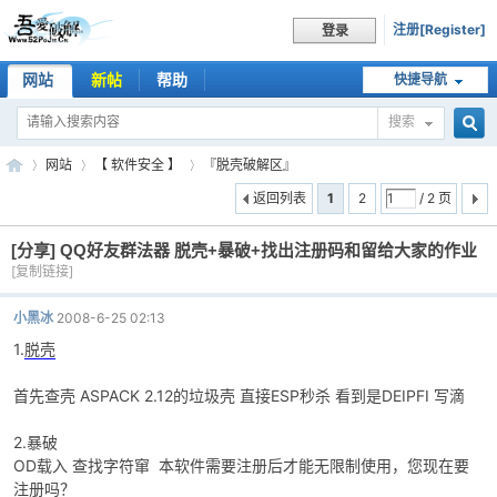
注册[Register]
登录
网站
新帖
帮助
快捷导航
搜索
搜
网站
【 软件安全 】
『脱壳破解区』
返回列表
1
2
/ 2 页
[分享]
QQ好友群法器 脱壳+暴破+找出注册码和留给大家的作业
索
吾
»
›
›
[复制链接]
小黑冰
2008-6-25 02:13
1.
脱壳
首先查壳 ASPACK 2.12的垃圾壳 直接ESP秒杀 看到是DEIPFI 写滴
2.暴破
OD载入 查找字符窜 本软件需要注册后才能无限制使用，您现在要
爱
注册吗？