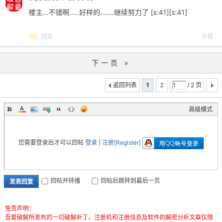
楼主...不错啊.....好样的.......继续努力了 [s:41][s:41]
回复
举报
下一页 »
返回列表
1
2
/ 2 页
高级模式
您需要登录后才可以回帖
登录
|
注册[Register]
回帖并转播
回帖后跳转到最后一页
发表回复
免责声明：
吾爱破解所发布的一切破解补丁、注册机和注册信息及软件的解密分析文章仅限