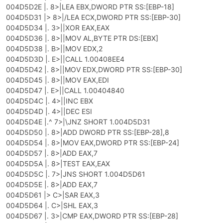
004D5D2E |. 8>|LEA EBX,DWORD PTR SS:[EBP-18]
004D5D31 |> 8>|/LEA ECX,DWORD PTR SS:[EBP-30]
004D5D34 |. 3>||XOR EAX,EAX
004D5D36 |. 8>||MOV AL,BYTE PTR DS:[EBX]
004D5D38 |. B>||MOV EDX,2
004D5D3D |. E>||CALL 1.00408EE4
004D5D42 |. 8>||MOV EDX,DWORD PTR SS:[EBP-30]
004D5D45 |. 8>||MOV EAX,EDI
004D5D47 |. E>||CALL 1.00404840
004D5D4C |. 4>||INC EBX
004D5D4D |. 4>||DEC ESI
004D5D4E |.^ 7>|\JNZ SHORT 1.004D5D31
004D5D50 |. 8>|ADD DWORD PTR SS:[EBP-28],8
004D5D54 |. 8>|MOV EAX,DWORD PTR SS:[EBP-24]
004D5D57 |. 8>|ADD EAX,7
004D5D5A |. 8>|TEST EAX,EAX
004D5D5C |. 7>|JNS SHORT 1.004D5D61
004D5D5E |. 8>|ADD EAX,7
004D5D61 |> C>|SAR EAX,3
004D5D64 |. C>|SHL EAX,3
004D5D67 |. 3>|CMP EAX,DWORD PTR SS:[EBP-28]