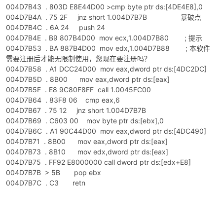
004D7B43 . 803D E8E44D00 >cmp byte ptr ds:[4DE4E8],0
004D7B4A . 75 2F jnz short 1.004D7B7B 暴破点
004D7B4C . 6A 24 push 24
004D7B4E . B9 807B4D00 mov ecx,1.004D7B80 ; 提示
004D7B53 . BA 887B4D00 mov edx,1.004D7B88 ; 本软件
需要注册后才能无限制使用，您现在要注册吗？
004D7B58 . A1 DCC24D00 mov eax,dword ptr ds:[4DC2DC]
004D7B5D . 8B00 mov eax,dword ptr ds:[eax]
004D7B5F . E8 9C80F8FF call 1.0045FC00
破
004D7B64 . 83F8 06 cmp eax,6
004D7B67 . 75 12 jnz short 1.004D7B7B
004D7B69 . C603 00 mov byte ptr ds:[ebx],0
004D7B6C . A1 90C44D00 mov eax,dword ptr ds:[4DC490]
004D7B71 . 8B00 mov eax,dword ptr ds:[eax]
004D7B73 . 8B10 mov edx,dword ptr ds:[eax]
004D7B75 . FF92 E8000000 call dword ptr ds:[edx+E8]
004D7B7B > 5B pop ebx
004D7B7C . C3 retn
解