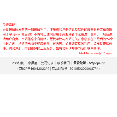
免责声明：
吾爱破解所发布的一切破解补丁、注册机和注册信息及软件的解密分析文章仅限
用于学习和研究目的；不得将上述内容用于商业或者非法用途，否则，一切后果
请用户自负。本站信息来自网络，版权争议与本站无关。您必须在下载后的24个
小时之内，从您的电脑中彻底删除上述内容。如果您喜欢该程序，请支持正版软
件，购买注册，得到更好的正版服务。如有侵权请邮件与我们联系处理。
Mail To:Service@52pojie.cn
RSS订阅
|
小黑屋
|
处罚记录
|
联系我们
|
吾爱破解 - 52pojie.cn
(
京ICP备16042023号 | 京公网安备 11010502030087号
)