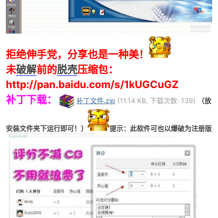
cn
拒绝伸手党，分享也是一种美！
未
破解
前的
脱壳
压缩包：
http://pan.baidu.com/s/1kUGCuGZ
补丁下载：
补丁文件.zip
(11.14 KB, 下载次数: 139)
（放
安装文件夹下运行即可！）
提示：此软件可也以爆破为注册版