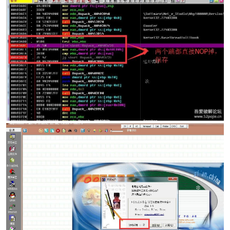
po
jie.