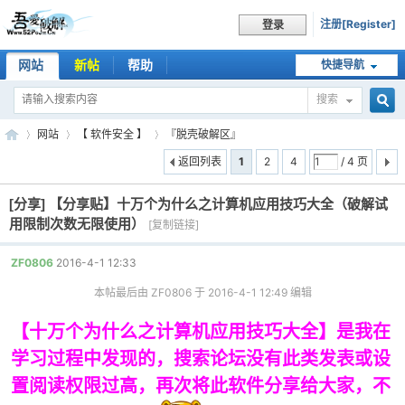
注册[Register]
登录
网站
新帖
帮助
快捷导航
搜索
搜
网站
【 软件安全 】
『脱壳破解区』
返回列表
1
2
4
/ 4 页
[分享]
【分享贴】十万个为什么之计算机应用技巧大全（破解试
索
吾
»
›
›
用限制次数无限使用）
[复制链接]
ZF0806
2016-4-1 12:33
本帖最后由 ZF0806 于 2016-4-1 12:49 编辑
【十万个为什么之计算机应用技巧大全】是我在
学习过程中发现的，搜索论坛没有此类发表或设
置阅读权限过高，再次将此软件分享给大家，不
爱