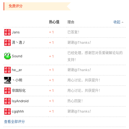
免费评分
热心值
理由
收起
Jans
+ 1
已答复！
清丶逸丿
+ 1
谢谢@Thanks！
已经处理，感谢您对吾爱破解论坛的
Sound
+ 1
支持！
he__er
+ 1
谢谢@Thanks！
丶小明
+ 1
用心讨论，共获提升！
非国际化
+ 1
用心讨论，共获提升！
lsyAndroid
+ 1
热心回复！
cgqhhh
+ 1
谢谢@Thanks！
查看全部评分