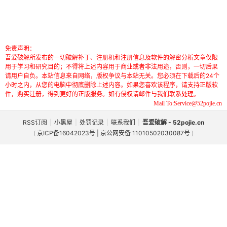
免责声明：
吾爱破解所发布的一切破解补丁、注册机和注册信息及软件的解密分析文章仅限
用于学习和研究目的；不得将上述内容用于商业或者非法用途，否则，一切后果
请用户自负。本站信息来自网络，版权争议与本站无关。您必须在下载后的24个
小时之内，从您的电脑中彻底删除上述内容。如果您喜欢该程序，请支持正版软
件，购买注册，得到更好的正版服务。如有侵权请邮件与我们联系处理。
Mail To:Service@52pojie.cn
RSS订阅
|
小黑屋
|
处罚记录
|
联系我们
|
吾爱破解 - 52pojie.cn
(
京ICP备16042023号 | 京公网安备 11010502030087号
)