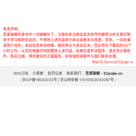
免责声明：
吾爱破解所发布的一切破解补丁、注册机和注册信息及软件的解密分析文章仅限
用于学习和研究目的；不得将上述内容用于商业或者非法用途，否则，一切后果
请用户自负。本站信息来自网络，版权争议与本站无关。您必须在下载后的24个
小时之内，从您的电脑中彻底删除上述内容。如果您喜欢该程序，请支持正版软
件，购买注册，得到更好的正版服务。如有侵权请邮件与我们联系处理。
Mail To:Service@52pojie.cn
RSS订阅
|
小黑屋
|
处罚记录
|
联系我们
|
吾爱破解 - 52pojie.cn
(
京ICP备16042023号 | 京公网安备 11010502030087号
)