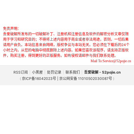
免责声明：
吾爱破解所发布的一切破解补丁、注册机和注册信息及软件的解密分析文章仅限
用于学习和研究目的；不得将上述内容用于商业或者非法用途，否则，一切后果
请用户自负。本站信息来自网络，版权争议与本站无关。您必须在下载后的24个
小时之内，从您的电脑中彻底删除上述内容。如果您喜欢该程序，请支持正版软
件，购买注册，得到更好的正版服务。如有侵权请邮件与我们联系处理。
Mail To:Service@52pojie.cn
RSS订阅
|
小黑屋
|
处罚记录
|
联系我们
|
吾爱破解 - 52pojie.cn
(
京ICP备16042023号 | 京公网安备 11010502030087号
)