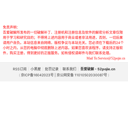
免责声明：
吾爱破解所发布的一切破解补丁、注册机和注册信息及软件的解密分析文章仅限
用于学习和研究目的；不得将上述内容用于商业或者非法用途，否则，一切后果
请用户自负。本站信息来自网络，版权争议与本站无关。您必须在下载后的24个
小时之内，从您的电脑中彻底删除上述内容。如果您喜欢该程序，请支持正版软
件，购买注册，得到更好的正版服务。如有侵权请邮件与我们联系处理。
Mail To:Service@52pojie.cn
RSS订阅
|
小黑屋
|
处罚记录
|
联系我们
|
吾爱破解 - 52pojie.cn
(
京ICP备16042023号 | 京公网安备 11010502030087号
)