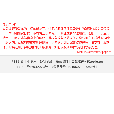
免责声明：
吾爱破解所发布的一切破解补丁、注册机和注册信息及软件的解密分析文章仅限
用于学习和研究目的；不得将上述内容用于商业或者非法用途，否则，一切后果
请用户自负。本站信息来自网络，版权争议与本站无关。您必须在下载后的24个
小时之内，从您的电脑中彻底删除上述内容。如果您喜欢该程序，请支持正版软
件，购买注册，得到更好的正版服务。如有侵权请邮件与我们联系处理。
Mail To:Service@52pojie.cn
RSS订阅
|
小黑屋
|
处罚记录
|
联系我们
|
吾爱破解 - 52pojie.cn
(
京ICP备16042023号 | 京公网安备 11010502030087号
)