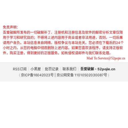
免责声明：
吾爱破解所发布的一切破解补丁、注册机和注册信息及软件的解密分析文章仅限
用于学习和研究目的；不得将上述内容用于商业或者非法用途，否则，一切后果
请用户自负。本站信息来自网络，版权争议与本站无关。您必须在下载后的24个
小时之内，从您的电脑中彻底删除上述内容。如果您喜欢该程序，请支持正版软
件，购买注册，得到更好的正版服务。如有侵权请邮件与我们联系处理。
Mail To:Service@52pojie.cn
RSS订阅
|
小黑屋
|
处罚记录
|
联系我们
|
吾爱破解 - 52pojie.cn
(
京ICP备16042023号 | 京公网安备 11010502030087号
)